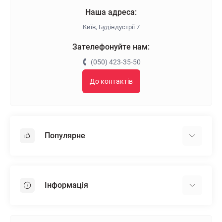
Наша адреса:
Київ, Будіндустрії 7
Зателефонуйте нам:
(050) 423-35-50
До контактів
Популярне
Гіпсокартон
OSB
Інформація
Пінопласт
Пінополістирол
Доставка
Мінеральна вата