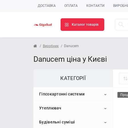
ДОСТАВКА
ОПЛАТА
КОНТАКТИ
ВИРОБН
Каталог товарів
Виробник
Danucem
Danucem ціна у Києві
КАТЕГОРІЇ
Гіпсокартонні системи
Про
Утеплювач
Гіпсокартон
Будівельні суміші
Профіль для гіпсокартону
Пінопласт
Стельовий гіпсокартон