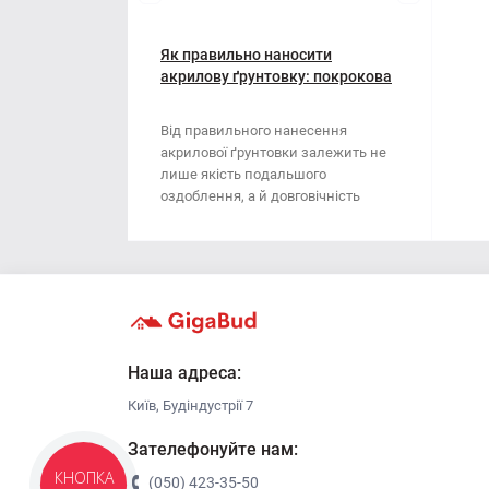
Мотузки
Віник
Наждачний папір
Як правильно наносити
Викрутка
акрилову ґрунтовку: покрокова
інструкція
Сітка абразивна
Граблі
Від правильного нанесення
акрилової ґрунтовки залежить не
Стрічка
Губки для шліфування
лише якість подальшого
оздоблення, а й довговічність
Хрестики для плитки
Зубило
поверхні. Ця стаття..
Кельма
Кліщі
Ключі
Наша адреса:
Київ, Будіндустрії 7
Коронки
Зателефонуйте нам:
Лопата
КНОПКА
(050) 423-35-50