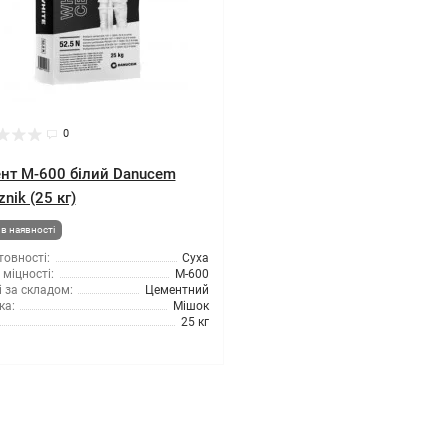
0
нт М-600 білий Danucem
nik (25 кг)
в наявності
товності:
Суха
міцності:
М-600
 за складом:
Цементний
ка:
Мішок
25 кг