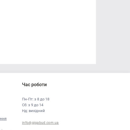
Час роботи
Пн-Пт: з 8 до 18
Сб: з 9 до 14
Нд: вихідний
ення
info@gigabud.com.ua