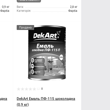
0,9 кг
Вага:
2,8 кг
Фарба
Категорія:
Фарба
Продано
0
адна
DekArt Емаль ПФ-115 шоколадна
(0,9 кг)