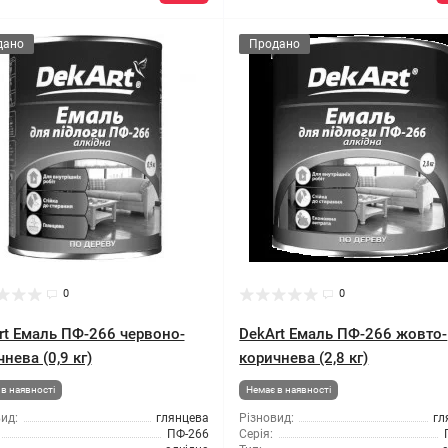
дано
Продано
0
0
rt Емаль ПФ-266 червоно-
DekArt Емаль ПФ-266 жовто-
нева (0,9 кг)
коричнева (2,8 кг)
в наявності
Немає в наявності
ид:
глянцева
Різновид:
гл
ПФ-266
Серія: