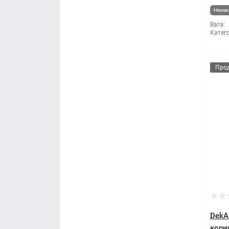
Немає 
Вага:
Катего
Про
DekA
корич