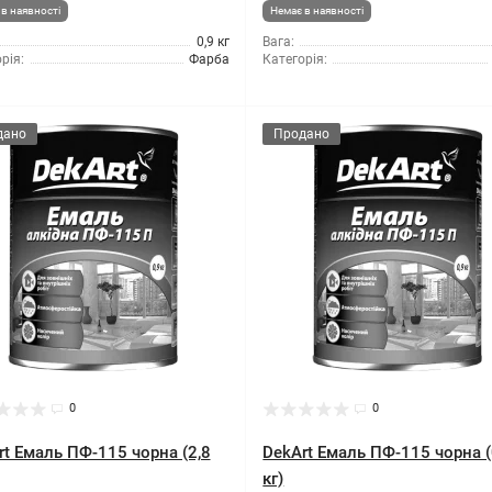
в наявності
Немає в наявності
0,9 кг
Вага:
рія:
Фарба
Категорія:
дано
Продано
0
0
rt Емаль ПФ-115 чорна (2,8
DekArt Емаль ПФ-115 чорна (
кг)