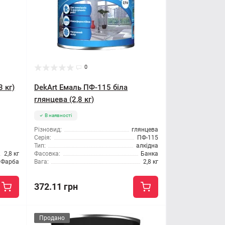
0
8 кг)
DekArt Емаль ПФ-115 біла
глянцева (2,8 кг)
В наявності
Різновид:
глянцева
Серія:
ПФ-115
Тип:
алкідна
2,8 кг
Фасовка:
Банка
Фарба
Вага:
2,8 кг
372.11 грн
Продано