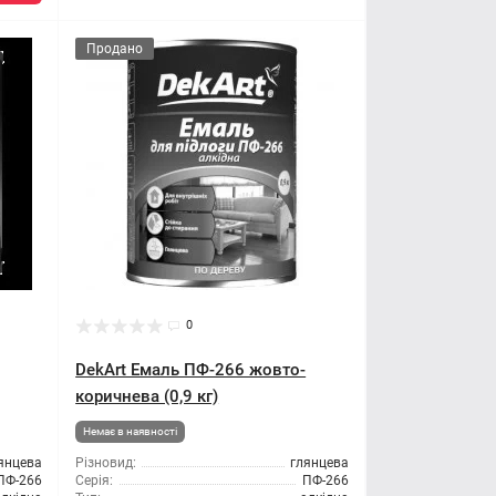
Продано
0
DekArt Емаль ПФ-266 жовто-
коричнева (0,9 кг)
Немає в наявності
янцева
Різновид:
глянцева
ПФ-266
Серія:
ПФ-266