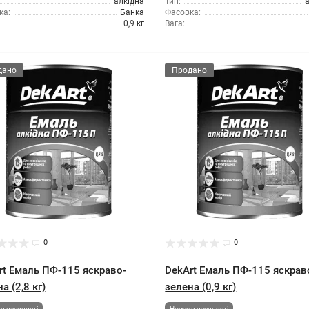
алкідна
Тип:
ка:
Банка
Фасовка:
0,9 кг
Вага:
дано
Продано
0
0
rt Емаль ПФ-115 яскраво-
DekArt Емаль ПФ-115 яскрав
а (2,8 кг)
зелена (0,9 кг)
в наявності
Немає в наявності