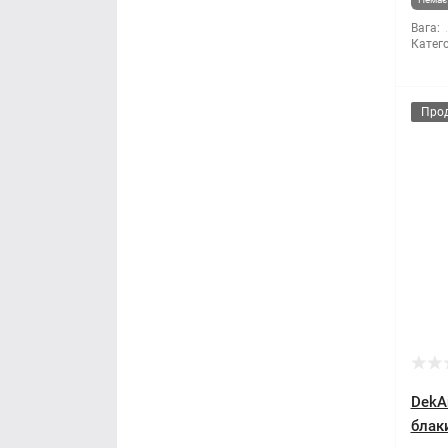
Вага:
Мітла
Катего
Молоток
Про
Монтажні пістолети
Ніж і леза
Напилки
Ножиці по металу
Обценьки
Пили і ножівки
DekA
Плоскогубці
блаки