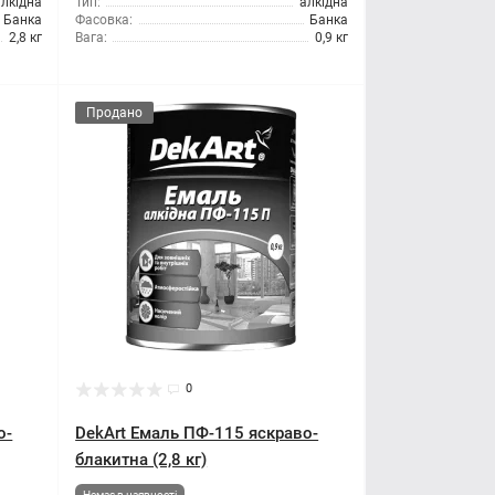
алкідна
Тип:
алкідна
Банка
Фасовка:
Банка
2,8 кг
Вага:
0,9 кг
Продано
0
о-
DekArt Емаль ПФ-115 яскраво-
блакитна (2,8 кг)
Немає в наявності