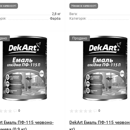
в наявності
Немає в наявності
2,8 кг
Вага:
рія:
Фарба
Категорія:
дано
Продано
0
0
rt Емаль ПФ-115 червоно-
DekArt Емаль ПФ-115 червона
нева (0,9 кг)
кг)