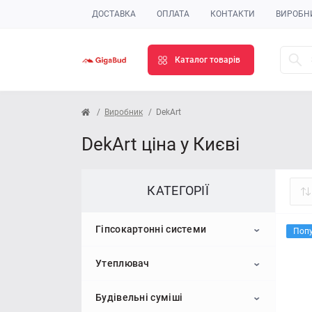
ДОСТАВКА
ОПЛАТА
КОНТАКТИ
ВИРОБН
Каталог товарів
Виробник
DekArt
DekArt ціна у Києві
КАТЕГОРІЇ
Гіпсокартонні системи
Поп
Утеплювач
Гіпсокартон
Будівельні суміші
Профіль для гіпсокартону
Пінопласт
Стельовий гіпсокартон