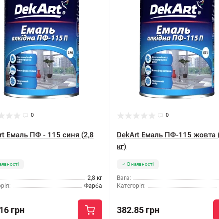
0
0
t Емаль ПФ - 115 синя (2,8
DekArt Емаль ПФ-115 жовта 
кг)
аявності
В наявності
2,8 кг
Вага:
рія:
Фарба
Категорія:
16 грн
382.85 грн