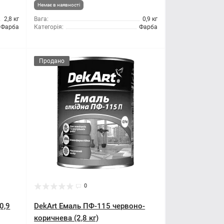
Немає в наявності
2,8 кг
Вага:
0,9 кг
Фарба
Категорія:
Фарба
Продано
0
0,9
DekArt Емаль ПФ-115 червоно-
коричнева (2,8 кг)