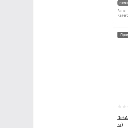
Немає 
Правило будівельне
Вага:
Катего
Рубанок
Секатори
Про
Сокира
Стамеска
Струбцина
Терка будівельна
Шпатель
Щітка по металу
DekA
кг)