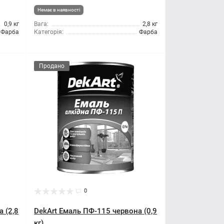
Немає в наявності
0,9 кг
Вага:
2,8 кг
Фарба
Категорія:
Фарба
Продано
0
 (2,8
DekArt Емаль ПФ-115 червона (0,9
кг)