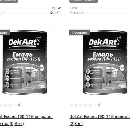
2,8 кг
Вага:
рія:
Фарба
Категорія:
дано
Продано
0
0
rt Емаль ПФ-115 яскраво-
DekArt Емаль ПФ-115 шокол
тна (0,9 кг)
(2,8 кг)