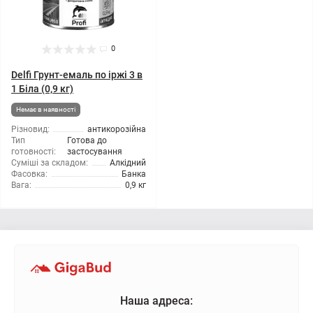
0
Delfi Грунт-емаль по іржі 3 в
1 Біла (0,9 кг)
Немає в наявності
Різновид:
антикорозійна
Тип
Готова до
готовності:
застосування
Суміші за складом:
Алкідний
Фасовка:
Банка
Вага:
0,9 кг
Наша адреса: