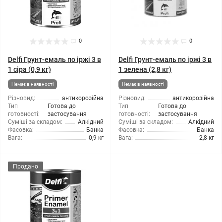
0
0
Delfi Грунт-емаль по іржі 3 в
Delfi Грунт-емаль по іржі 3 в
1 сіра (0,9 кг)
1 зелена (2,8 кг)
Немає в наявності
Немає в наявності
Різновид:
антикорозійна
Різновид:
антикорозійна
Тип
Готова до
Тип
Готова до
готовності:
застосування
готовності:
застосування
Суміші за складом:
Алкідний
Суміші за складом:
Алкідний
Фасовка:
Банка
Фасовка:
Банка
Вага:
0,9 кг
Вага:
2,8 кг
Продано