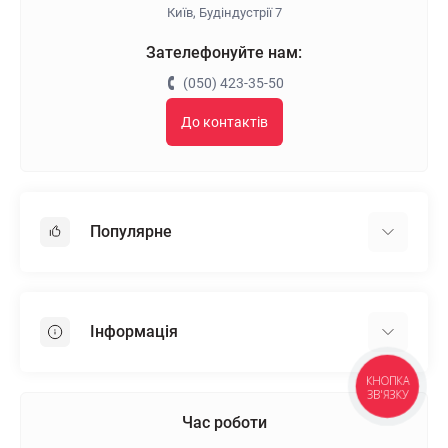
Київ, Будіндустрії 7
Зателефонуйте нам:
(050) 423-35-50
До контактів
Популярне
Гіпсокартон
OSB
Інформація
Пінопласт
Пінополістирол
КНОПКА
Доставка
ЗВ'ЯЗКУ
Мінеральна вата
Оплата
Час роботи
Клей для плитки
Контакти