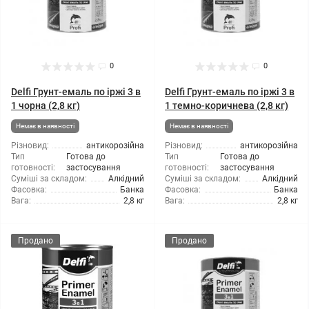
0
0
Delfi Грунт-емаль по іржі 3 в
Delfi Грунт-емаль по іржі 3 в
1 чорна (2,8 кг)
1 темно-коричнева (2,8 кг)
Немає в наявності
Немає в наявності
Різновид:
антикорозійна
Різновид:
антикорозійна
Тип
Готова до
Тип
Готова до
готовності:
застосування
готовності:
застосування
Суміші за складом:
Алкідний
Суміші за складом:
Алкідний
Фасовка:
Банка
Фасовка:
Банка
Вага:
2,8 кг
Вага:
2,8 кг
Продано
Продано