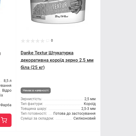
0
а
Danke Textur Штукатурка
декоративна короїд зерно 2,5 мм
біла (25 кг)
8,5 л
сування
Відро
Немає в наявності
іх
Зернистість:
2,5 мм
Тип фактури:
Короїд
Фарба
Товщина шару:
2,5-3 мм
Тип готовності:
Готова до застосування
Суміші за складом:
Силіконовий