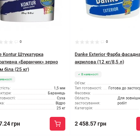
0
0
e Kontur Штукатурка
Danke Exterior Фарба фасадн
ративна «Баранчик» зерно
акрилова (12 кг/8,5 л)
м біла (25 кг)
В наявності
аявності
Об'єм:
тість:
1,5 мм
Тип готовності:
Готова до засто
ктури:
Баранець
Фасовка:
товності:
Суха
Область
Для зовнішн
ка:
Відро
застосування:
робіт
25 кг
Категорія:
7.24 грн
2 458.57 грн