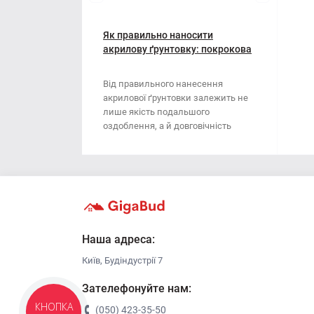
Мотузки
Віник
Наждачний папір
Як правильно наносити
Викрутка
акрилову ґрунтовку: покрокова
інструкція
Сітка абразивна
Граблі
Від правильного нанесення
акрилової ґрунтовки залежить не
Стрічка
Губки для шліфування
лише якість подальшого
оздоблення, а й довговічність
Хрестики для плитки
Зубило
поверхні. Ця стаття..
Кельма
Кліщі
Ключі
Наша адреса:
Київ, Будіндустрії 7
Коронки
Зателефонуйте нам:
Лопата
КНОПКА
(050) 423-35-50