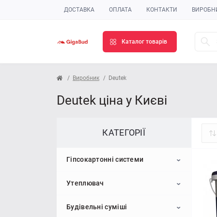
ДОСТАВКА
ОПЛАТА
КОНТАКТИ
ВИРОБН
Каталог товарів
Виробник
Deutek
Deutek ціна у Києві
КАТЕГОРІЇ
Гіпсокартонні системи
Утеплювач
Гіпсокартон
Будівельні суміші
Профіль для гіпсокартону
Пінопласт
Стельовий гіпсокартон