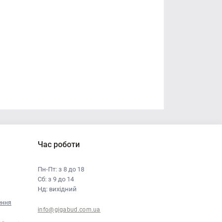
Час роботи
Пн-Пт: з 8 до 18
Сб: з 9 до 14
Нд: вихідний
ення
info@gigabud.com.ua