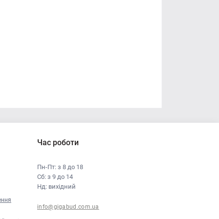
Час роботи
Пн-Пт: з 8 до 18
Сб: з 9 до 14
Нд: вихідний
ення
info@gigabud.com.ua