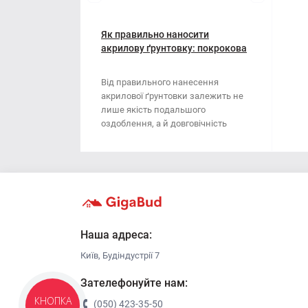
Мотузки
Віник
Наждачний папір
Як правильно наносити
Викрутка
акрилову ґрунтовку: покрокова
інструкція
Сітка абразивна
Граблі
Від правильного нанесення
акрилової ґрунтовки залежить не
Стрічка
Губки для шліфування
лише якість подальшого
оздоблення, а й довговічність
Хрестики для плитки
Зубило
поверхні. Ця стаття..
Кельма
Кліщі
Ключі
Наша адреса:
Київ, Будіндустрії 7
Коронки
Зателефонуйте нам:
Лопата
КНОПКА
(050) 423-35-50