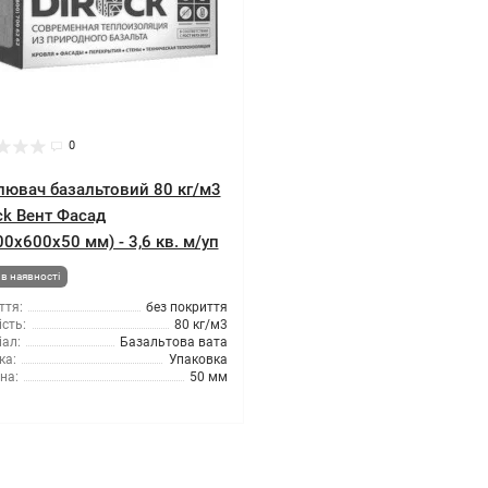
0
лювач базальтовий 80 кг/м3
ck Вент Фасад
0x600x50 мм) - 3,6 кв. м/уп
в наявності
ття:
без покриття
сть:
80 кг/м3
ал:
Базальтова вата
ка:
Упаковка
на:
50 мм