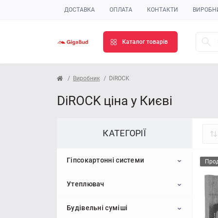
ДОСТАВКА
ОПЛАТА
КОНТАКТИ
ВИРОБН
Каталог товарів
Виробник
DiROCK
DiROCK ціна у Києві
КАТЕГОРІЇ
Гіпсокартонні системи
Про
Утеплювач
Гіпсокартон
Будівельні суміші
Профіль для гіпсокартону
Пінопласт
Стельовий гіпсокартон