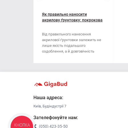
Мотузки
Віник
Наждачний папір
Як правильно наносити
Викрутка
акрилову ґрунтовку: покрокова
інструкція
Сітка абразивна
Граблі
Від правильного нанесення
акрилової ґрунтовки залежить не
Стрічка
Губки для шліфування
лише якість подальшого
оздоблення, а й довговічність
Хрестики для плитки
Зубило
поверхні. Ця стаття..
Кельма
Кліщі
Ключі
Наша адреса:
Київ, Будіндустрії 7
Коронки
Зателефонуйте нам:
Лопата
КНОПКА
(050) 423-35-50