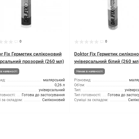
0
0
or Fix Герметик силіконовий
Doktor Fix Герметик силікон
ерсальний прозорий (260 мл)
універсальний білий (260 мл
в наявності
Немає в наявності
ид:
малярський
Різновид:
маля
0,26 л
Об'єм:
універсальний
Тип:
універс
товності:
Готова до застосування
Тип готовності:
Готова до засто
 за складом:
Силіконовий
Суміші за складом:
Силік