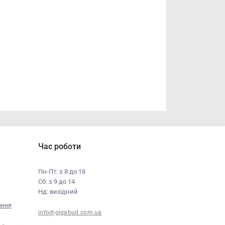
Час роботи
Пн-Пт: з 8 до 18
Сб: з 9 до 14
Нд: вихідний
ення
info@gigabud.com.ua