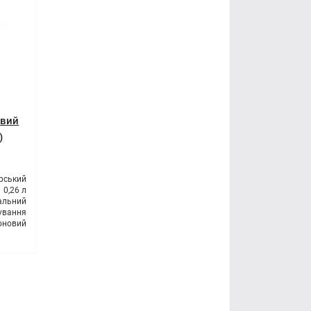
овий
)
рський
0,26 л
альний
сування
оновий