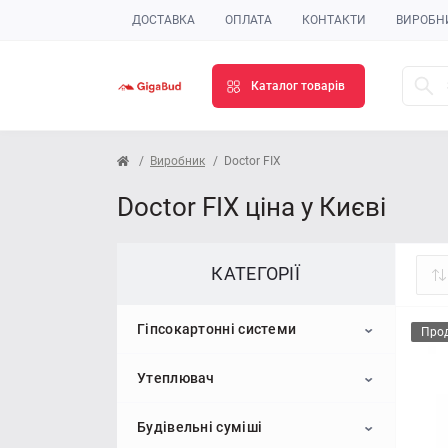
ДОСТАВКА
ОПЛАТА
КОНТАКТИ
ВИРОБН
Каталог товарів
Виробник
Doctor FIX
Doctor FIX ціна у Києві
КАТЕГОРІЇ
Гіпсокартонні системи
Про
Утеплювач
Гіпсокартон
Будівельні суміші
Профіль для гіпсокартону
Пінопласт
Стельовий гіпсокартон