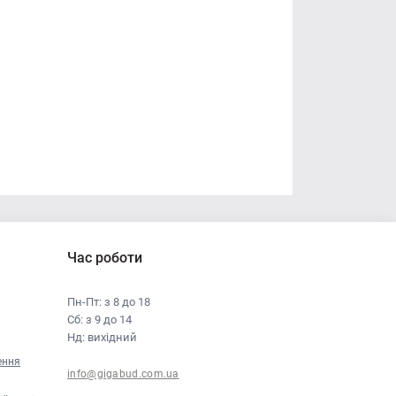
Час роботи
Пн-Пт: з 8 до 18
Сб: з 9 до 14
Нд: вихідний
ення
info@gigabud.com.ua