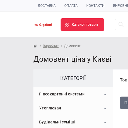
ДОСТАВКА
ОПЛАТА
КОНТАКТИ
ВИРОБН
Каталог товарів
Виробник
Домовент
Домовент ціна у Києві
КАТЕГОРІЇ
Тов
Гіпсокартонні системи
П
Утеплювач
Гіпсокартон
Будівельні суміші
Профіль для гіпсокартону
Пінопласт
Стельовий гіпсокартон