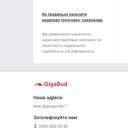
Мотузки
Віник
Наждачний папір
Як правильно наносити
Викрутка
акрилову ґрунтовку: покрокова
інструкція
Сітка абразивна
Граблі
Від правильного нанесення
акрилової ґрунтовки залежить не
Стрічка
Губки для шліфування
лише якість подальшого
оздоблення, а й довговічність
Хрестики для плитки
Зубило
поверхні. Ця стаття..
Кельма
Кліщі
Ключі
Наша адреса:
Київ, Будіндустрії 7
Коронки
Зателефонуйте нам:
Лопата
(050) 423-35-50