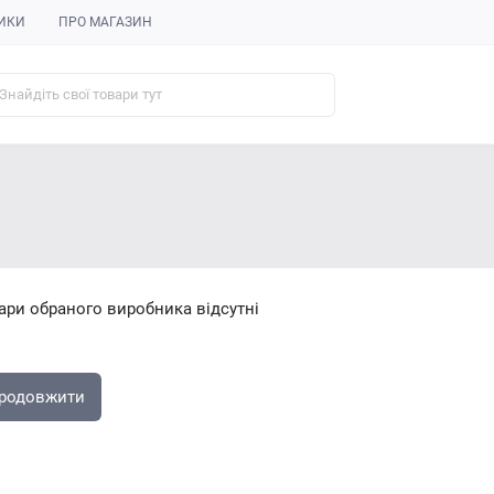
ИКИ
ПРО МАГАЗИН
ари обраного виробника відсутні
родовжити