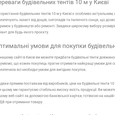
реваги будівельних тентів 10 м у Києві
ористання будівельних тентів 10 м у Києві є особливо актуальним,
езпечують захист від дощів, снігопадів та палючого сонця, що доз
римок у будівництві або ремонті. Завдяки широкому вибору розмірів
іант для будь-якого проєкту.
птимальні умови для покупки будівельн
нашому сайті в Києві ви можете придбати будівельні тенти довжиною 
уміємо, що кожен покупець прагне отримати найкращі умови для св
езпечила всі необхідні умови для вигідних покупок.
дяки прямим поставкам від виробників, ціни на будівельні тенти 10 
 цьому ми гарантуємо стабільно високу якість продукції. Ви может
ому веб-сайті за допомогою банківської картки, готівкою на нашій 
ДВ при отриманні товару.