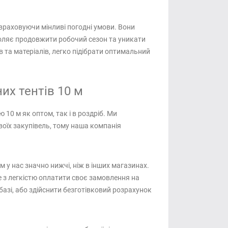
 враховуючи мінливі погодні умови. Вони
воляє продовжити робочий сезон та уникати
 та матеріалів, легко підібрати оптимальний
их тентів 10 м
10 м як оптом, так і в роздріб. Ми
оїх закупівель, тому наша компанія
м у нас значно нижчі, ніж в інших магазинах.
е з легкістю оплатити своє замовлення на
базі, або здійснити безготівковий розрахунок