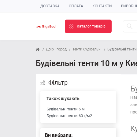
ДОСТАВКА
ОПЛАТА
КОНТАКТИ
ВИРОБН
Каталог товарів
Двір і город
Тенти будівельні
Будівельні тенти
Будівельні тенти 10 м у Ки
Фільтр
Б
Над
Також шукають
зав
Будівельні тенти 6 м
про
Будівельні тенти 60 г/м2
К
Ви вибрали: