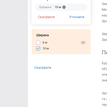
Зам
Ширина:
10 м
Ми 
наш
Скасувати
Уточнити
Зро
Зве
Ширина
Зам
6 м
+1
10 м
П
Буд
Скасувати
об'
опа
зна
Зас
та 
тер