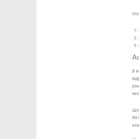
Осн
Ас
В і
від
різ
екс
Щіл
80 
кож