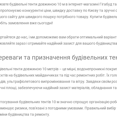
овте будівельні тенти довжиною 10 м в інтернет-магазині Гігабуд та
пропонуємо конкурентні ціни, швидку доставку по Києву та зручні 
ого сайту для швидкого пошуку потрібного товару. Купити будівельні
біть замовлення вже сьогодні!
ртайтеся до нас, і ми допоможемо вам обрати оптимальний варіант 
овляйте зараз і отримайте надійний захист для вашого будівництва
ереваги та призначення будівельних тен
івельні тенти довжиною 10 метрів – це міцні, водонепроникні покри
єктів на будівельних майданчиках та під час ремонтних робіт. Їх го
дів, ультрафіолетового випромінювання та вітру. Завдяки своїм ро
чні площі, забезпечуючи надійний захист матеріалів, обладнання та
тосування будівельних тентів 10 м значно спрощує організацію роб
зменшує ризики, пов'язані з погодними умовами. Правильний вибір
міни будівництва та ремонту.