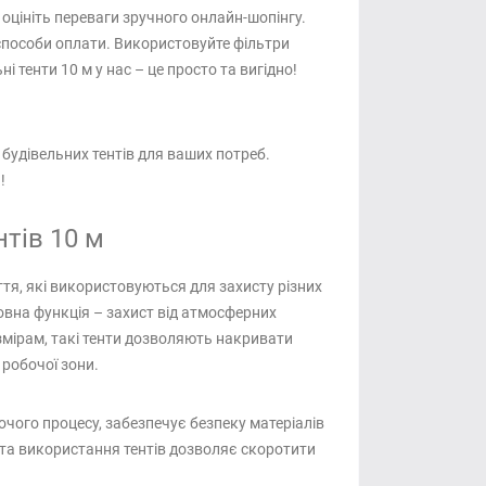
 оцініть переваги зручного онлайн-шопінгу.
способи оплати. Використовуйте фільтри
 тенти 10 м у нас – це просто та вигідно!
будівельних тентів для ваших потреб.
!
тів 10 м
ття, які використовуються для захисту різних
ловна функція – захист від атмосферних
змірам, такі тенти дозволяють накривати
 робочої зони.
очого процесу, забезпечує безпеку матеріалів
 та використання тентів дозволяє скоротити