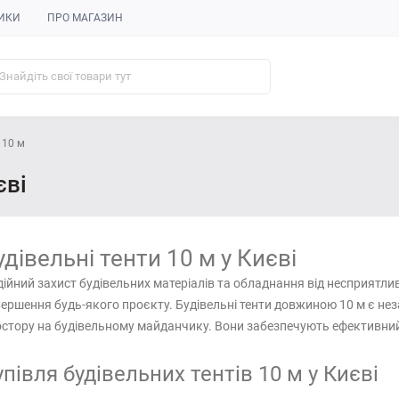
ИКИ
ПРО МАГАЗИН
 10 м
єві
удівельні тенти 10 м у Києві
ійний захист будівельних матеріалів та обладнання від несприятли
ершення будь-якого проєкту. Будівельні тенти довжиною 10 м є нез
стору на будівельному майданчику. Вони забезпечують ефективний з
упівля будівельних тентів 10 м у Києві