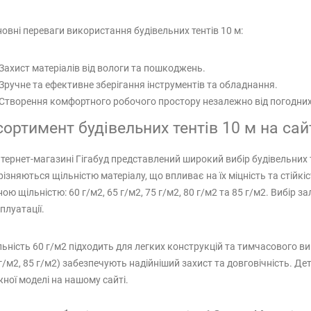
овні переваги використання будівельних тентів 10 м:
Захист матеріалів від вологи та пошкоджень.
Зручне та ефективне зберігання інструментів та обладнання.
Створення комфортного робочого простору незалежно від погодних
ортимент будівельних тентів 10 м на сайт
нтернет-магазині Гігабуд представлений широкий вибір будівельних т
різняються щільністю матеріалу, що впливає на їх міцність та стійк
ною щільністю: 60 г/м2, 65 г/м2, 75 г/м2, 80 г/м2 та 85 г/м2. Вибір 
плуатації.
ьність 60 г/м2 підходить для легких конструкцій та тимчасового ви
г/м2, 85 г/м2) забезпечують надійніший захист та довговічність. 
ної моделі на нашому сайті.