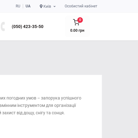
RU
UA
Особистий кабінет
Київ
0
(050) 423-35-50
0.00 грн
вих погодних умов – запорука успішного
амінним інструментом для організації
ахист від дощу, снігу та сонця.