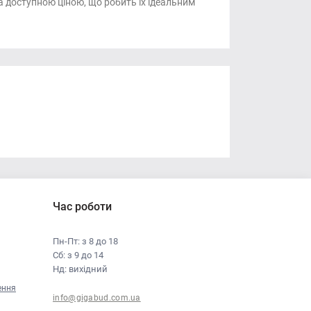
а доступною ціною, що робить їх ідеальним
Час роботи
Пн-Пт: з 8 до 18
Сб: з 9 до 14
Нд: вихідний
ення
info@gigabud.com.ua