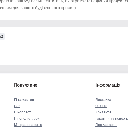
раючи наші будівельні тенти 10 м, ви отримуєте надійний продукт з
енням для вашого будівельного проєкту.
м2
Популярне
Інформація
Гіпсокартон
Доставка
OSB
Оплата
Пінопласт
Контакти
Пінополістирол
Гарантія та поверн
Мінеральна вата
Про магазин