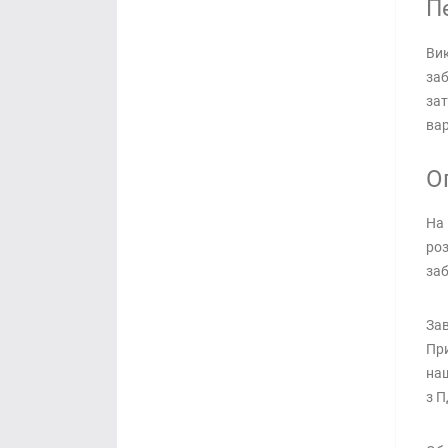
Пе
Вик
заб
зат
вар
О
На 
роз
заб
Зав
При
наш
з П