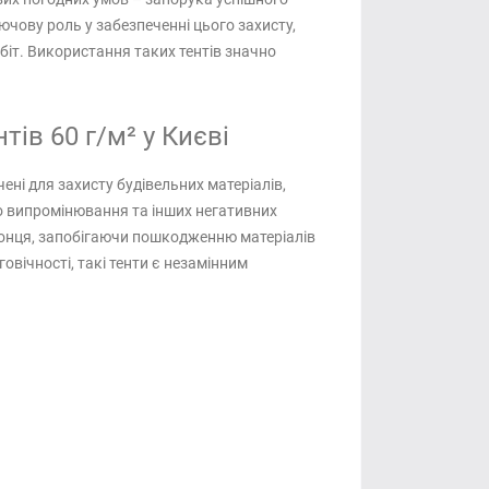
ючову роль у забезпеченні цього захисту,
робіт. Використання таких тентів значно
ів 60 г/м² у Києві
чені для захисту будівельних матеріалів,
о випромінювання та інших негативних
а сонця, запобігаючи пошкодженню матеріалів
говічності, такі тенти є незамінним