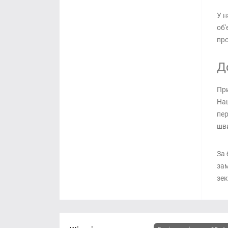
У н
об'
про
Д
При
Наш
пер
шви
За 
зам
зек