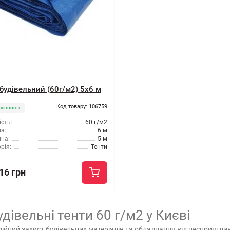
 будівельний (60г/м2) 5x6 м
Код товару: 106759
аявності
сть:
60 г/м2
а:
6 м
на:
5 м
рія:
Тенти
16 грн
удівельні тенти 60 г/м2 у Києві
ійний захист будівельних матеріалів та обладнання від несприятли