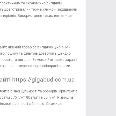
 є практичним та економічно вигідним
ують довготривалий термін служби, захищаючи
теріалів. Використання таких тентів – це
майте якісний товар за вигідною ціною. Ми
ного пошуку та фільтрів дозволить швидко
е просто та вигідно! Замовляйте прямо зараз і
вка – ваші переваги при співпраці з нами.
айті https://gigabud.com.ua
нтів різної щільності та розмірів. Крім тентів
г/м², 75 г/м², 80 г/м² та 85 г/м². Різниця в
ільшої щільності є більш стійкими до