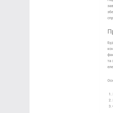
зав
збе
спр
П
Буд
кон
фак
та 
еле
Осн