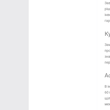
Зав
ріш
інв
гар
К
Зам
про
зна
пер
Ас
В і
60 
щіл
мех