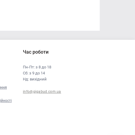
Час роботи
Пн-Пт: з 8 до 18
Сб: з 9 до 14
Нд: вихідний
ення
info@gigabud.com.ua
ійності