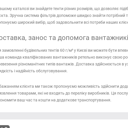
ашому каталозі ви знайдете тенти різних розмірів, що дозволяє під
єкта. Зручна система фільтрів допоможе швидко знайти потрібний 
понуємо широкий вибір, щоб задовольнити всі потреби наших клієн
оставка, занос та допомога вантажник
 замовленні будівельних тентів 60 г/м² у Києві ви можете бути впев
а команда кваліфікованих вантажників ретельно виконує свою роб
евезення різноманітних типів вантажів. Доставка здійснюється в у
дкість і надійність обслуговування.
бажанням клієнта ми також пропонуємо можливість здійснити дода
овлення товарами, які не входять до переліку виробників. Ця послу
ономити ваш час та кошти на додаткове транспортування.