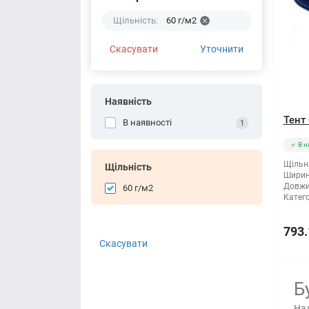
Щільність:
60 г/м2
Скасувати
Уточнити
Наявність
Тент
В наявності
1
В н
Щільні
Щільність
Ширин
Довжи
60 г/м2
Катего
793.
Скасувати
Б
Над