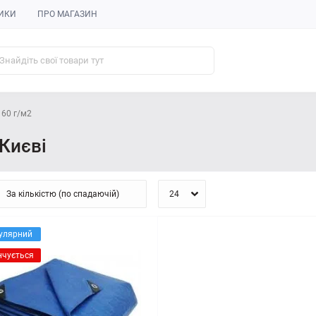
ИКИ
ПРО МАГАЗИН
 60 г/м2
 Києві
улярний
нчується