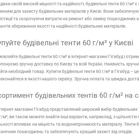
дяки своїй високій міцності та надійності, будівельні тенти 60 г/м²
енням для захисту будівельних матеріалів у Києві. Вони забезпеч
естиції та скорочуючи витрати на ремонт або заміну пошкоджених ма
антія збереження якості та надійності будівельних матеріалів.
упуйте будівельні тенти 60 г/м² у Києві
овляйте будівельні тенти 60 г/м² в інтернет-магазині Гігабуд і отри
понуємо зручну доставку по Києву та всій Україні. Наявність зруч
йти необхідний товар. Купити будівельні тенти 60 г/м² в Гігабуд – ц
еконайтеся в якості нашого сервісу. Зручна оплата та швидка доста
ортимент будівельних тентів 60 г/м² на с
нтернет-магазині Гігабуд представлений широкий вибір будівельних те
г/м², ви також можете знайти інші варіанти, наприклад, з щільністю 65 
ьності впливає на міцність та водонепроникність матеріалу. Тенти б
анічних пошкоджень та забезпечують кращий захист від опадів.