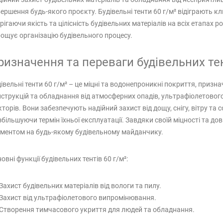
ершення будь-якого проєкту. Будівельні тенти 60 г/м² відіграють кл
рігаючи якість та цілісність будівельних матеріалів на всіх етапах 
ощує організацію будівельного процесу.
ризначення та переваги будівельних тент
івельні тенти 60 г/м² – це міцні та водонепроникні покриття, призна
струкцій та обладнання від атмосферних опадів, ультрафіолетовог
торів. Вони забезпечують надійний захист від дощу, снігу, вітру т
збільшуючи термін їхньої експлуатації. Завдяки своїй міцності та дов
ментом на будь-якому будівельному майданчику.
овні функції будівельних тентів 60 г/м²:
Захист будівельних матеріалів від вологи та пилу.
Захист від ультрафіолетового випромінювання.
Створення тимчасового укриття для людей та обладнання.