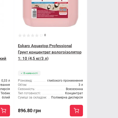
0
Eskaro Aquastop Professional
Грунт концентрат вологоізолятор
йкий
1: 10 (4,5 кг/3 л)
В наявності
0,33 л
Різновид:
глибокого проникнення
сування
Об'єм:
3 л
персія
Сезонність:
Всесезонна
Тюбик
Тип готовності:
Концентрат
білий
Суміші за складом:
Полімерна дисперсія
896.80 грн