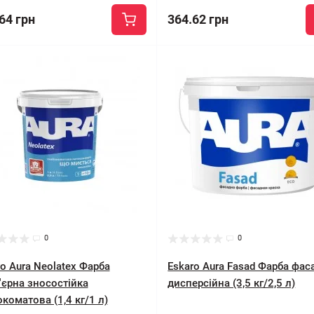
64 грн
364.62 грн
0
0
o Aura Neolatex Фарба
Eskaro Aura Fasad Фарба фас
'єрна зносостійка
дисперсійна (3,5 кг/2,5 л)
коматова (1,4 кг/1 л)