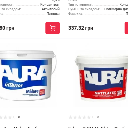
0,5 л
Об'єм:
товності:
Концентрат
Тип готовності:
Конц
 за складом:
Акриловий
Суміші за складом:
Полімерна дис
ка:
Пляшка
Фасовка:
П
80 грн
337.32 грн
0
0