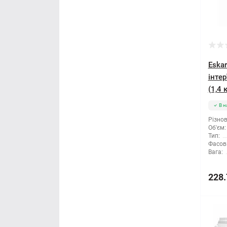
Мітла
Молоток
Eska
Монтажні пістолети
інтер
(1,4 
Ніж і леза
В н
Напилки
Різнов
Об'єм:
Тип:
Ножиці по металу
Фасов
Вага:
Обценьки
228.
Пили і ножівки
Плоскогубці