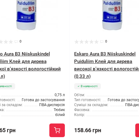
0
0
o Aura B3 Niiskuskindel
Eskaro Aura B3 Niiskuskindel
liim Клей для дерева
Puiduliim Клей для дерева
кої в'язкості вологостійкий
високої в'язкості вологості
 л)
(0,33 л)
аявності
В наявності
0,75 л
Об'єм:
товності:
Готова до застосування
Тип готовності:
Готова до засто
 за складом:
ПВА-дисперсія
Суміші за складом:
ПВА-дис
ка:
Тюбик
Фасовка:
білий
Колір:
65 грн
158.66 грн