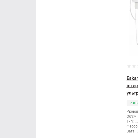
Правило будівельне
Рубанок
Секатори
Сокира
Стамеска
Eskar
Струбцина
інте
ультр
Терка будівельна
В н
Шпатель
Різнов
Об'єм:
Тип:
Щітка по металу
Фасов
Вага: