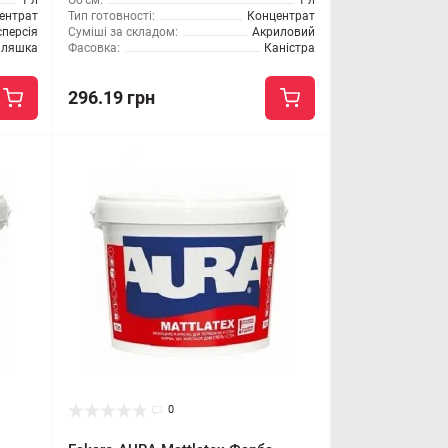
1 л
Об'єм:
1 л
ентрат
Тип готовності:
Концентрат
персія
Суміші за складом:
Акриловий
ляшка
Фасовка:
Каністра
296.19 грн
0