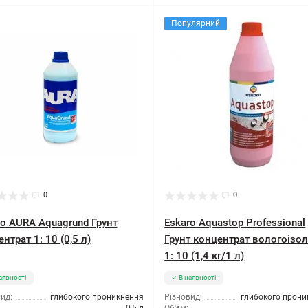
Популярний
0
0
ro AURA Aquagrund Грунт
Eskaro Aquastop Professional
нтрат 1: 10 (0,5 л)
Грунт концентрат вологоізо
1: 10 (1,4 кг/1 л)
аявності
В наявності
ид:
глибокого проникнення
Різновид:
глибокого прони