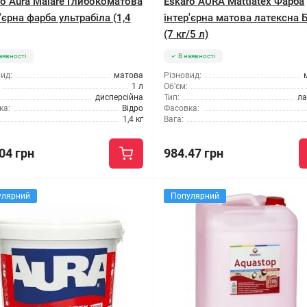
ro Aura Malare Глибокоматова
Eskaro AURA Mattlatex Фарба
'єрна фарба ультрабіла (1,4
інтер'єрна матова латексна 
(7 кг/5 л)
аявності
В наявності
ид:
матова
Різновид:
1 л
Об'єм:
дисперсійна
Тип:
ла
ка:
Відро
Фасовка:
1,4 кг
Вага:
04 грн
984.47 грн
улярний
Популярний