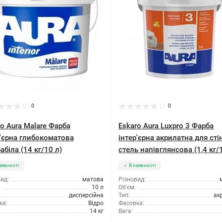
0
0
o Aura Malare Фарба
Eskaro Aura Luxpro 3 Фарба
р'єрна глибокоматова
інтер'єрна акрилатна для стін
абіла (14 кг/10 л)
стель напівглянсова (1,4 кг/1
аявності
В наявності
ид:
матова
Різновид:
10 л
Об'єм:
дисперсійна
Тип:
ак
ка:
Відро
Фасовка:
14 кг
Вага: