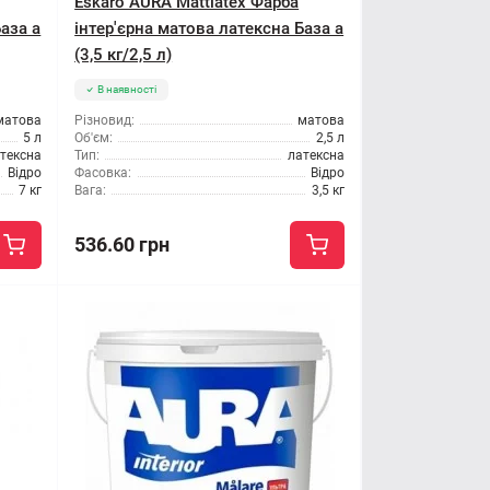
Eskaro AURA Mattlatex Фарба
База а
інтер'єрна матова латексна База а
(3,5 кг/2,5 л)
В наявності
матова
Різновид:
матова
5 л
Об'єм:
2,5 л
тексна
Тип:
латексна
Відро
Фасовка:
Відро
7 кг
Вага:
3,5 кг
536.60 грн