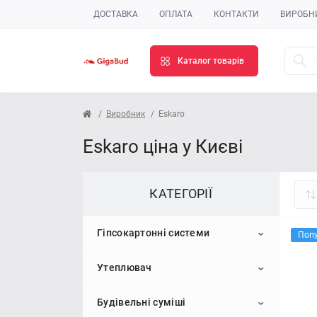
ДОСТАВКА
ОПЛАТА
КОНТАКТИ
ВИРОБН
Каталог товарів
Виробник
Eskaro
Eskaro ціна у Києві
КАТЕГОРІЇ
Гіпсокартонні системи
Поп
Утеплювач
Гіпсокартон
Будівельні суміші
Профіль для гіпсокартону
Пінопласт
Стельовий гіпсокартон