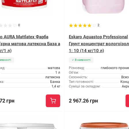
0
2
ro AURA Mattlatex Фарба
Eskaro Aquastop Professional
'єрна матова латексна База а
Грунт концентрат вологоізо
кг/1 л)
1: 10 (14 кг/10 л)
аявності
В наявності
ид:
матова
Різновид:
глибокого прони
1 л
Об'єм:
латексна
Сезонність:
Всес
ка:
Банка
Тип готовності:
Конц
1,4 кг
Суміші за складом:
Акр
72 грн
2 967.26 грн