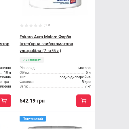
0
Eskaro Aura Malare Фарба
лятор
інтер'єрна глибокоматова
ультрабіла (7 кг/5 л)
В наявності
кнення
Різновид:
матова
10 л
Об'єм:
5 л
езонна
Тип:
водно-дисперсійна
ентрат
Фасовка:
Відро
иловий
Вага:
7 кг
542.19 грн
Популярний