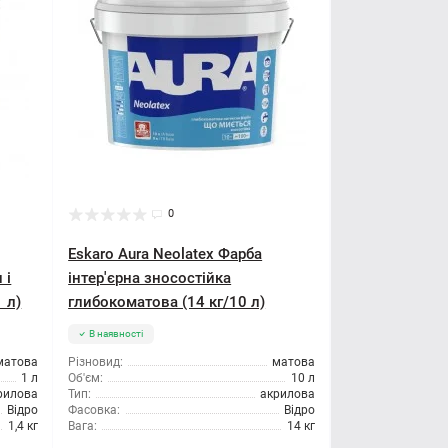
0
Eskaro Aura Neolatex Фарба
 і
інтер'єрна зносостійка
 л)
глибокоматова (14 кг/10 л)
В наявності
матова
Різновид:
матова
1 л
Об'єм:
10 л
рилова
Тип:
акрилова
Відро
Фасовка:
Відро
1,4 кг
Вага:
14 кг