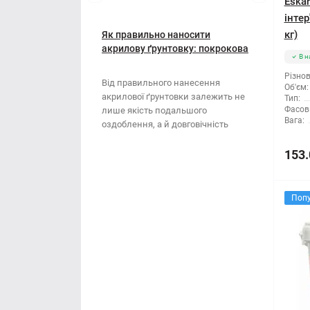
Мотузки
Eska
Віник
інтер
Наждачний папір
кг)
Як правильно наносити
Викрутка
акрилову ґрунтовку: покрокова
В н
інструкція
Сітка абразивна
Граблі
Різнов
Від правильного нанесення
Об'єм:
акрилової ґрунтовки залежить не
Тип:
Стрічка
Губки для шліфування
Фасов
лише якість подальшого
Вага:
оздоблення, а й довговічність
Хрестики для плитки
Зубило
поверхні. Ця стаття..
153.
Кельма
Поп
Кліщі
Ключі
Коронки
Лопата