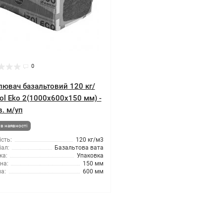
0
лювач базальтовий 120 кг/
zol Eko 2(1000x600x150 мм) -
в. м/уп
в наявності
сть:
120 кг/м3
ал:
Базальтова вата
ка:
Упаковка
на:
150 мм
а:
600 мм