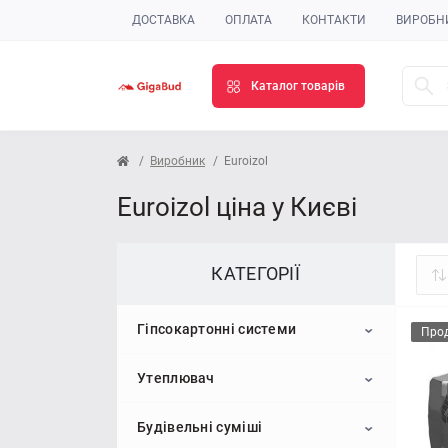
ДОСТАВКА
ОПЛАТА
КОНТАКТИ
ВИРОБН
Каталог товарів
Виробник
Euroizol
Euroizol ціна у Києві
КАТЕГОРІЇ
Гіпсокартонні системи
Про
Утеплювач
Гіпсокартон
Будівельні суміші
Профіль для гіпсокартону
Пінопласт
Стельовий гіпсокартон