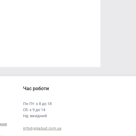
Час роботи
Пн-Пт: з 8 до 18
Сб: з 9 до 14
Нд: вихідний
ення
info@gigabud.com.ua