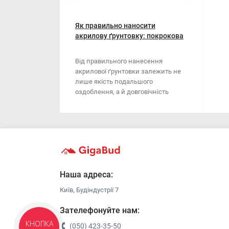
Мотузки
Віник
Наждачний папір
Як правильно наносити
Викрутка
акрилову ґрунтовку: покрокова
інструкція
Сітка абразивна
Граблі
Від правильного нанесення
акрилової ґрунтовки залежить не
Стрічка
Губки для шліфування
лише якість подальшого
оздоблення, а й довговічність
Хрестики для плитки
Зубило
поверхні. Ця стаття..
Кельма
Кліщі
Ключі
Наша адреса:
Київ, Будіндустрії 7
Коронки
Зателефонуйте нам:
Лопата
КНОПКА
(050) 423-35-50