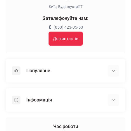
Київ, Будіндустрії 7
Зателефонуйте нам:
(050) 423-35-50
До контактів
Популярне
Гіпсокартон
OSB
Інформація
Пінопласт
Пінополістирол
Доставка
Мінеральна вата
Оплата
Час роботи
Клей для плитки