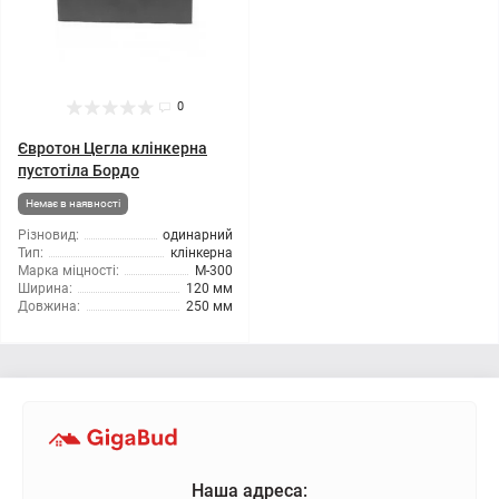
0
Євротон Цегла клінкерна
пустотіла Бордо
Немає в наявності
Різновид:
одинарний
Тип:
клінкерна
Марка міцності:
М-300
Ширина:
120 мм
Довжина:
250 мм
Наша адреса: