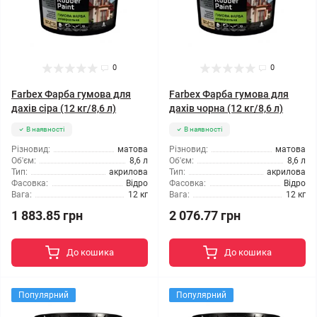
0
0
Farbex Фарба гумова для
Farbex Фарба гумова для
дахів сіра (12 кг/8,6 л)
дахів чорна (12 кг/8,6 л)
В наявності
В наявності
Різновид:
матова
Різновид:
матова
Об'єм:
8,6 л
Об'єм:
8,6 л
Тип:
акрилова
Тип:
акрилова
Фасовка:
Відро
Фасовка:
Відро
Вага:
12 кг
Вага:
12 кг
1 883.85 грн
2 076.77 грн
До кошика
До кошика
Популярний
Популярний