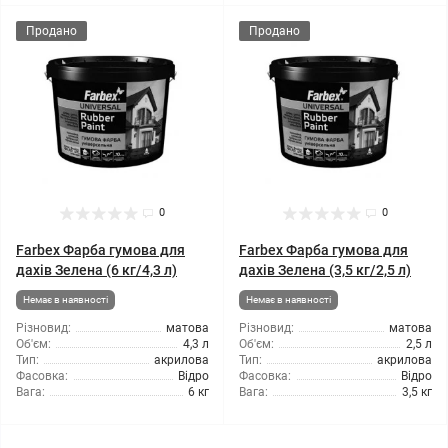
Продано
Продано
0
0
Farbex Фарба гумова для
Farbex Фарба гумова для
дахів Зелена (6 кг/4,3 л)
дахів Зелена (3,5 кг/2,5 л)
Немає в наявності
Немає в наявності
Різновид:
матова
Різновид:
матова
Об'єм:
4,3 л
Об'єм:
2,5 л
Тип:
акрилова
Тип:
акрилова
Фасовка:
Відро
Фасовка:
Відро
Вага:
6 кг
Вага:
3,5 кг