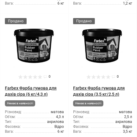
Вага:
6 кг
Вага:
1,2 кг
Продано
Продано
0
0
Farbex Фарба гумова для
Farbex Фарба гумова для
дахів сіра (6 кг/4,3 л)
дахів сіра (3,5 кг/2,5 л)
Немає в наявності
Немає в наявності
Різновид:
матова
Різновид:
матова
Об'єм:
4,3 л
Об'єм:
2,5 л
Тип:
акрилова
Тип:
акрилова
Фасовка:
Відро
Фасовка:
Відро
Вага:
6 кг
Вага:
3,5 кг