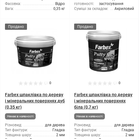
Фасовка:
Відро
готовності:
застосування
Вага:
0,35 кг
Суміші за складом:
Акриловий
Продано
Продано
0
0
Farbex шпаклівка по дереву
Farbex шпаклівка по дереву
і мінеральних поверхнях дуб
і мінеральних поверхнях
(0,35 кг)
біла (0,7 кг)
Немає в наявності
Немає в наявності
Різновид:
для дерева
Різновид:
для дерева
Тип фактури:
Гладка
Тип фактури:
Гладка
Товщина шару:
2 мм
Товщина шару:
2 мм