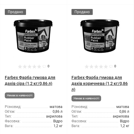
Продано
Продано
0
0
Farbex Фарба гумова для
Farbex Фарба гумова для
дахів сіра (1,2 кг/0,86 л)
дахів коричнева (1,2 кг/0,86
л)
Немає в наявності
Немає в наявності
Різновид:
матова
Різновид:
матова
Об'єм:
0,86 л
Об'єм:
0,86 л
Тип:
акрилова
Тип:
акрилова
Фасовка:
Відро
Фасовка:
Відро
Вага:
1,2 кг
Вага:
1,2 кг