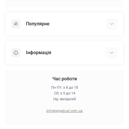
Популярне
Гіпсокартон
OSB
Інформація
Пінопласт
Пінополістирол
Доставка
Мінеральна вата
Оплата
Час роботи
Клей для плитки
Контакти
Пн-Пт: з 8 до 18
Гарантія та повернення
Сб: з 9 до 14
Нд: вихідний
Про магазин
Політика конфіденційності
info@gigabud.com.ua
Відгуки
Блог