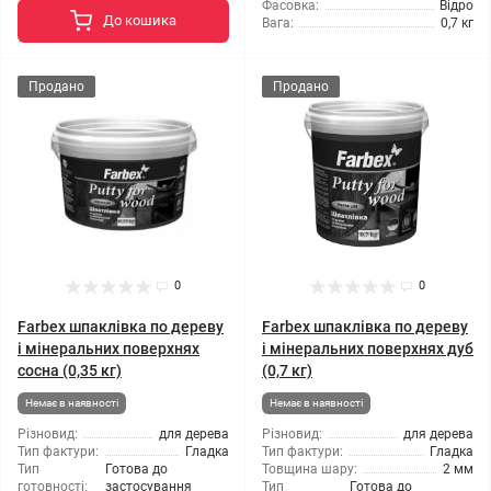
Фасовка:
Відро
До кошика
Вага:
0,7 кг
Продано
Продано
0
0
Farbex шпаклівка по дереву
Farbex шпаклівка по дереву
і мінеральних поверхнях
і мінеральних поверхнях дуб
сосна (0,35 кг)
(0,7 кг)
Немає в наявності
Немає в наявності
Різновид:
для дерева
Різновид:
для дерева
Тип фактури:
Гладка
Тип фактури:
Гладка
Тип
Готова до
Товщина шару:
2 мм
готовності:
застосування
Тип
Готова до