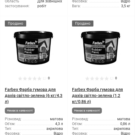
Область
Для зовнішніх
Фасовка:
Відро
застосування:
робіт
Вага:
3,5 кг
Продано
Продано
0
0
Farbex Фарба гумова для
Farbex Фарба гумова для
дахів світло-зелена (6 кг/4,3
дахів світло-зелена (1,2
л)
кг/0,86 л)
Немає в наявності
Немає в наявності
Різновид:
матова
Різновид:
матова
Об'єм:
4,3 л
Об'єм:
0,86 л
Тип:
акрилова
Тип:
акрилова
Фасовка:
Відро
Фасовка:
Відро