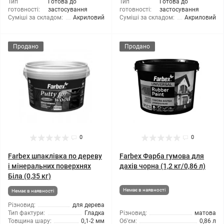
Тип
Готова до
Тип
Готова до
готовності:
застосування
готовності:
застосування
Суміші за складом:
Акриловий
Суміші за складом:
Акриловий
Продано
Продано
0
0
Farbex шпаклівка по дереву
Farbex Фарба гумова для
і мінеральних поверхнях
дахів чорна (1,2 кг/0,86 л)
Біла (0,35 кг)
Немає в наявності
Немає в наявності
Різновид:
для дерева
Тип фактури:
Гладка
Різновид:
матова
Товщина шару:
0,1-2 мм
Об'єм:
0,86 л