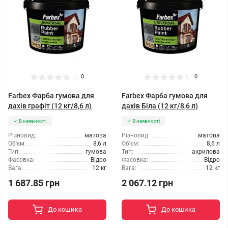
0
0
Farbex Фарба гумова для
Farbex Фарба гумова для
дахів графіт (12 кг/8,6 л)
дахів Біла (12 кг/8,6 л)
В наявності
В наявності
Різновид:
матова
Різновид:
матова
Об'єм:
8,6 л
Об'єм:
8,6 л
Тип:
гумова
Тип:
акрилова
Фасовка:
Відро
Фасовка:
Відро
Вага:
12 кг
Вага:
12 кг
1 687.85 грн
2 067.12 грн
До кошика
До кошика