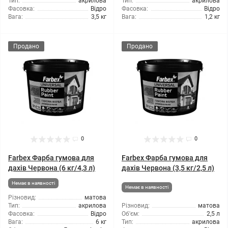
Тип:
акрилова
Тип:
акрилова
Фасовка:
Відро
Фасовка:
Відро
Вага:
3,5 кг
Вага:
1,2 кг
Продано
Продано
0
0
Farbex Фарба гумова для
Farbex Фарба гумова для
дахів Червона (6 кг/4,3 л)
дахів Червона (3,5 кг/2,5 л)
Немає в наявності
Немає в наявності
Різновид:
матова
Тип:
акрилова
Різновид:
матова
Фасовка:
Відро
Об'єм:
2,5 л
Вага:
6 кг
Тип:
акрилова