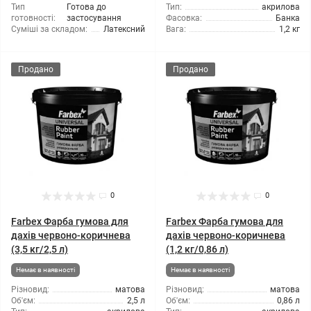
Тип
Готова до
Тип:
акрилова
готовності:
застосування
Фасовка:
Банка
Суміші за складом:
Латексний
Вага:
1,2 кг
Продано
Продано
0
0
Farbex Фарба гумова для
Farbex Фарба гумова для
дахів червоно-коричнева
дахів червоно-коричнева
(3,5 кг/2,5 л)
(1,2 кг/0,86 л)
Немає в наявності
Немає в наявності
Різновид:
матова
Різновид:
матова
Об'єм:
2,5 л
Об'єм:
0,86 л