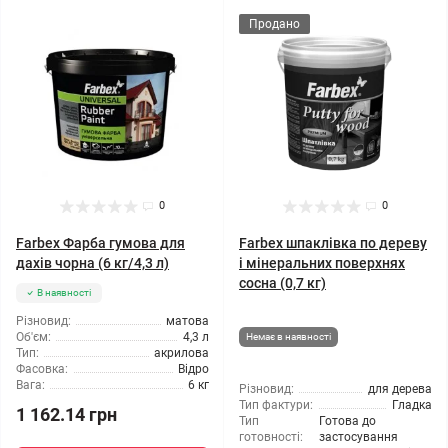
Продано
0
0
Farbex Фарба гумова для
Farbex шпаклівка по дереву
дахів чорна (6 кг/4,3 л)
і мінеральних поверхнях
сосна (0,7 кг)
В наявності
Різновид:
матова
Об'єм:
4,3 л
Немає в наявності
Тип:
акрилова
Фасовка:
Відро
Вага:
6 кг
Різновид:
для дерева
Тип фактури:
Гладка
1 162.14 грн
Тип
Готова до
готовності:
застосування