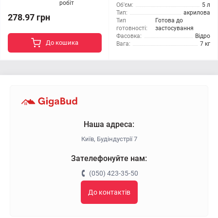
робіт
Об'єм:
5 л
Тип:
акрилова
278.97 грн
Тип
Готова до
готовності:
застосування
Фасовка:
Відро
До кошика
Вага:
7 кг
Наша адреса:
Київ, Будіндустрії 7
Зателефонуйте нам:
(050) 423-35-50
До контактів