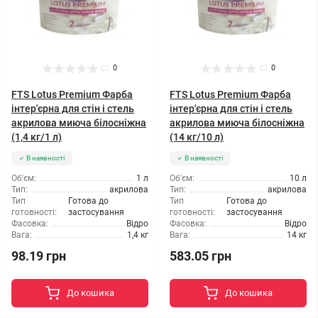
0
0
FTS Lotus Premium Фарба
FTS Lotus Premium Фарба
інтер'єрна для стін і стель
інтер'єрна для стін і стель
акрилова миюча білосніжна
акрилова миюча білосніжна
(1,4 кг/1 л)
(14 кг/10 л)
В наявності
В наявності
Об'єм:
1 л
Об'єм:
10 л
Тип:
акрилова
Тип:
акрилова
Тип
Готова до
Тип
Готова до
готовності:
застосування
готовності:
застосування
Фасовка:
Відро
Фасовка:
Відро
Вага:
1,4 кг
Вага:
14 кг
98.19 грн
583.05 грн
До кошика
До кошика