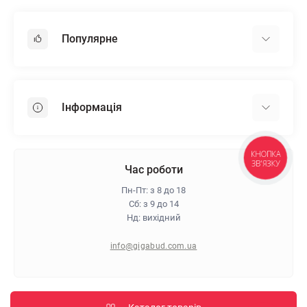
Популярне
Гіпсокартон
OSB
Інформація
Пінопласт
Пінополістирол
Доставка
Мінеральна вата
КНОПКА
ЗВ'ЯЗКУ
Оплата
Час роботи
Клей для плитки
Контакти
Пн-Пт: з 8 до 18
Гарантія та повернення
Сб: з 9 до 14
Нд: вихідний
Про магазин
Політика конфіденційності
info@gigabud.com.ua
Відгуки
Блог
Карта сайту