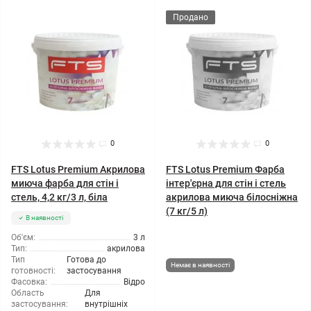
Продано
0
0
FTS Lotus Premium Акрилова
FTS Lotus Premium Фарба
миюча фарба для стін і
інтер'єрна для стін і стель
стель, 4,2 кг/3 л, біла
акрилова миюча білосніжна
(7 кг/5 л)
В наявності
Об'єм:
3 л
Тип:
акрилова
Тип
Готова до
Немає в наявності
готовності:
застосування
Фасовка:
Відро
Область
Для
застосування:
внутрішніх