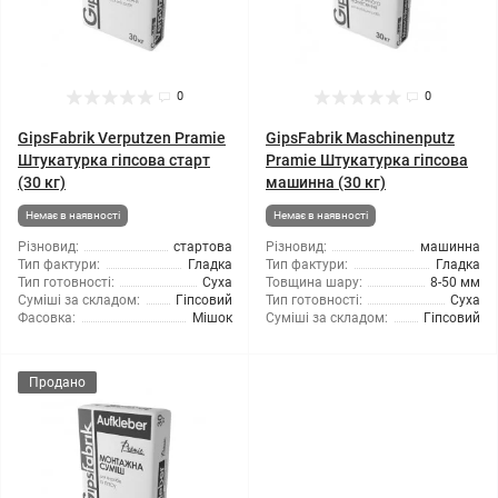
0
0
GipsFabrik Verputzen Pramie
GipsFabrik Maschinenputz
Штукатурка гіпсова старт
Pramie Штукатурка гіпсова
(30 кг)
машинна (30 кг)
Немає в наявності
Немає в наявності
Різновид:
стартова
Різновид:
машинна
Тип фактури:
Гладка
Тип фактури:
Гладка
Тип готовності:
Суха
Товщина шару:
8-50 мм
Суміші за складом:
Гіпсовий
Тип готовності:
Суха
Фасовка:
Мішок
Суміші за складом:
Гіпсовий
Продано