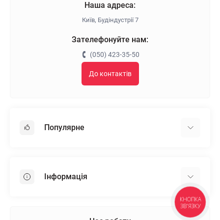
Наша адреса:
Київ, Будіндустрії 7
Зателефонуйте нам:
(050) 423-35-50
До контактів
Популярне
Гіпсокартон
OSB
Інформація
Пінопласт
Пінополістирол
КНОПКА
Доставка
ЗВ'ЯЗКУ
Мінеральна вата
Оплата