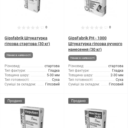
0
0
Gipsfabrik Штукатурка
GipsFabrik РН - 1000
гіпсова стартова (30 кг)
Штукатурка гіпсова ручного
нанесення (30 кг)
Немає в наявності
Немає в наявності
Різновид:
стартова
Різновид:
стартова
Тип фактури:
Гладка
Тип фактури:
Гладка
Товщина шару:
5-30 мм
Товщина шару:
2-30 мм
Тип готовності:
Суха
Тип готовності:
Суха
Суміші за складом:
Гіпсовий
Суміші за складом:
Гіпсовий
Продано
Продано