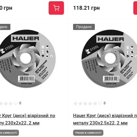
0 грн
118.21 грн
дано
Продано
0
0
 Круг (диск) відрізний по
Hauer Круг (диск) відрізний 
лу 230x2x22, 2 мм
металу 230x2,5x22, 2 мм
в наявності
Немає в наявності