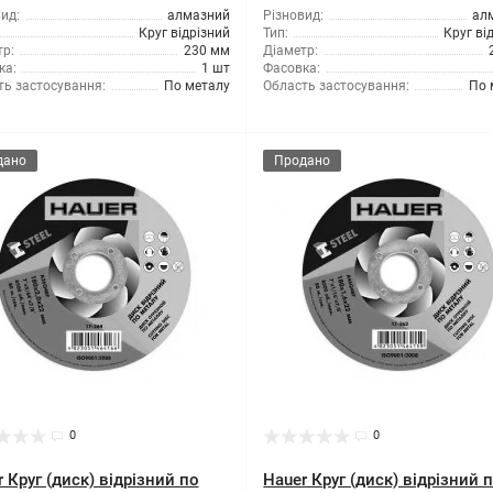
ид:
алмазний
Різновид:
ал
Круг відрізний
Тип:
Круг ві
р:
230 мм
Діаметр:
ка:
1 шт
Фасовка:
ть застосування:
По металу
Область застосування:
По 
дано
Продано
0
0
 Круг (диск) відрізний по
Hauer Круг (диск) відрізний 