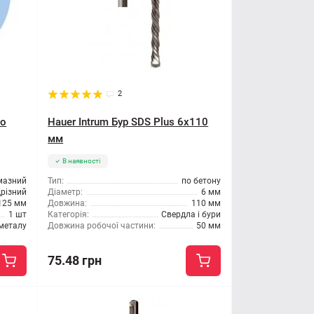
2
по
Hauer Intrum Бур SDS Plus 6x110
мм
В наявності
мазний
Тип:
по бетону
дрізний
Діаметр:
6 мм
125 мм
Довжина:
110 мм
1 шт
Категорія:
Свердла і бури
металу
Довжина робочої частини:
50 мм
75.48 грн