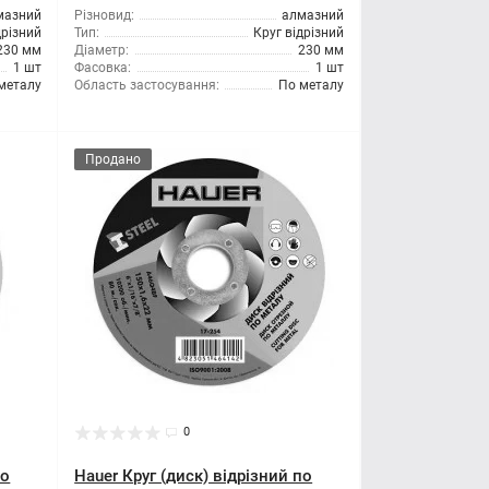
мазний
Різновид:
алмазний
дрізний
Тип:
Круг відрізний
230 мм
Діаметр:
230 мм
1 шт
Фасовка:
1 шт
металу
Область застосування:
По металу
Продано
0
по
Hauer Круг (диск) відрізний по