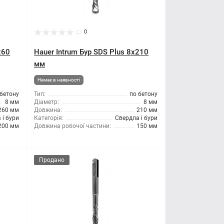
0
260
Hauer Intrum Бур SDS Plus 8x210
мм
Немає в наявності
 бетону
Тип:
по бетону
8 мм
Діаметр:
8 мм
260 мм
Довжина:
210 мм
 і бури
Категорія:
Свердла і бури
200 мм
Довжина робочої частини:
150 мм
Продано