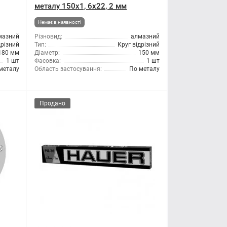
металу 150x1, 6x22, 2 мм
Немає в наявності
мазний
Різновид:
алмазний
дрізний
Тип:
Круг відрізний
180 мм
Діаметр:
150 мм
1 шт
Фасовка:
1 шт
металу
Область застосування:
По металу
Продано