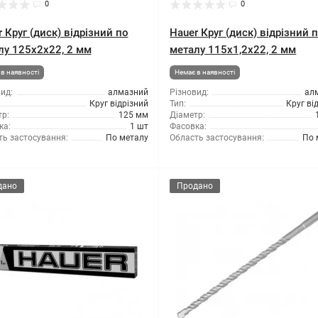
0
0
 Круг (диск) відрізний по
Hauer Круг (диск) відрізний 
лу 125x2x22, 2 мм
металу 115x1,2x22, 2 мм
в наявності
Немає в наявності
ид:
алмазний
Різновид:
ал
Круг відрізний
Тип:
Круг ві
р:
125 мм
Діаметр:
ка:
1 шт
Фасовка:
ть застосування:
По металу
Область застосування:
По 
дано
Продано