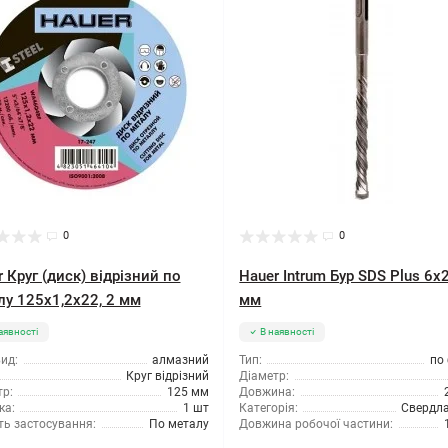
0
0
 Круг (диск) відрізний по
Hauer Intrum Бур SDS Plus 6x
лу 125x1,2x22, 2 мм
мм
аявності
В наявності
ид:
алмазний
Тип:
по
Круг відрізний
Діаметр:
р:
125 мм
Довжина:
ка:
1 шт
Категорія:
Свердла
ть застосування:
По металу
Довжина робочої частини: