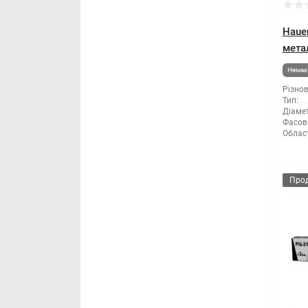
Правило будівельне
Hauer
Рубанок
мета
Немає 
Секатори
Різнов
Тип:
Сокира
Діамет
Фасов
Облас
Стамеска
Струбцина
Про
Терка будівельна
Шпатель
Щітка по металу