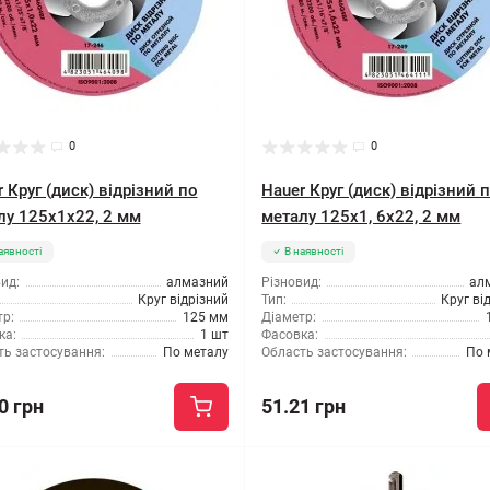
0
0
 Круг (диск) відрізний по
Hauer Круг (диск) відрізний 
лу 125x1x22, 2 мм
металу 125x1, 6x22, 2 мм
аявності
В наявності
ид:
алмазний
Різновид:
ал
Круг відрізний
Тип:
Круг ві
р:
125 мм
Діаметр:
ка:
1 шт
Фасовка:
ть застосування:
По металу
Область застосування:
По 
0 грн
51.21 грн