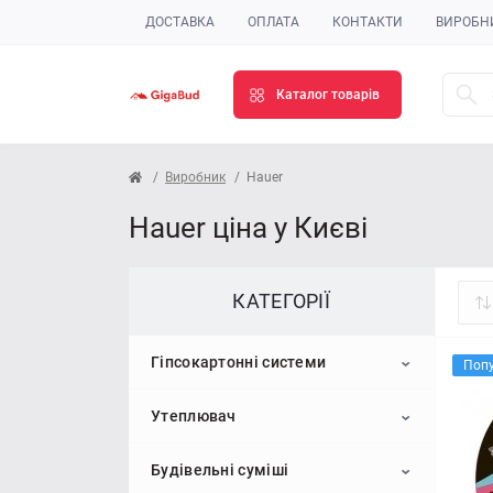
ДОСТАВКА
ОПЛАТА
КОНТАКТИ
ВИРОБН
Каталог товарів
Виробник
Hauer
Hauer ціна у Києві
КАТЕГОРІЇ
Гіпсокартонні системи
Поп
Утеплювач
Гіпсокартон
Будівельні суміші
Профіль для гіпсокартону
Пінопласт
Стельовий гіпсокартон