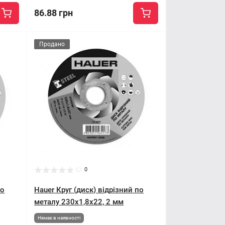
86.88 грн
Продано
0
по
Hauer Круг (диск) відрізний по
металу 230x1,8x22, 2 мм
Немає в наявності