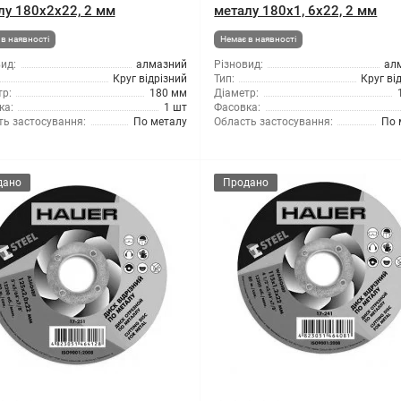
лу 180x2x22, 2 мм
металу 180x1, 6x22, 2 мм
в наявності
Немає в наявності
ид:
алмазний
Різновид:
ал
Круг відрізний
Тип:
Круг ві
р:
180 мм
Діаметр:
ка:
1 шт
Фасовка:
ть застосування:
По металу
Область застосування:
По 
дано
Продано