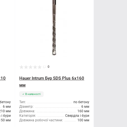
0
210
Hauer Intrum Бур SDS Plus 6x160
мм
В наявності
 бетону
Тип:
по бетону
6 мм
Діаметр:
6 мм
210 мм
Довжина:
160 мм
 і бури
Категорія:
Свердла і бури
150 мм
Довжина робочої частини:
100 мм