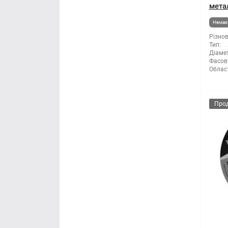
мета
Мітла
Немає 
Різнов
Молоток
Тип:
Діамет
Фасов
Монтажні пістолети
Облас
Ніж і леза
Про
Напилки
Ножиці по металу
Обценьки
Пили і ножівки
Плоскогубці