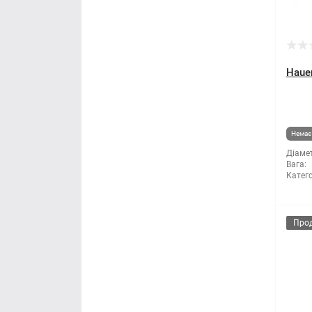
Hauer
Немає 
Діамет
Вага:
Катего
Про