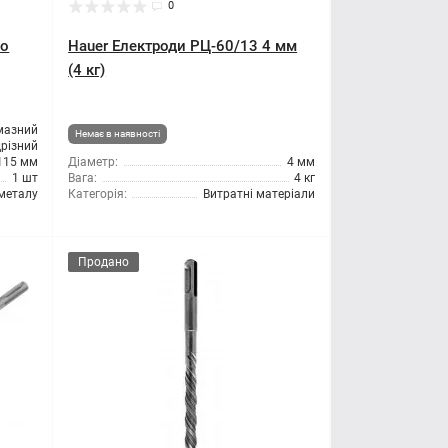
0
по
Hauer Електроди РЦ-60/13 4 мм
(4 кг)
мазний
Немає в наявності
дрізний
115 мм
Діаметр:
4 мм
1 шт
Вага:
4 кг
металу
Категорія:
Витратні матеріали
Продано