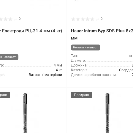
0
0
 Електроди РЦ-21 4 мм (4 кг)
Hauer Intrum Бур SDS Plus 8x
мм
Немає в наявності
Тип:
по
в наявності
Діаметр:
р:
4 мм
Довжина:
4 кг
Категорія:
Свердла
рія:
Витратні матеріали
Довжина робочої частини:
дано
Продано