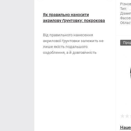
Мотузки
Віник
Різнов
Тип:
Діамет
Наждачний папір
Як правильно наносити
Викрутка
Фасов
акрилову ґрунтовку: покрокова
Облас
інструкція
Сітка абразивна
Граблі
Від правильного нанесення
акрилової ґрунтовки залежить не
Стрічка
Губки для шліфування
Про
лише якість подальшого
оздоблення, а й довговічність
Хрестики для плитки
Зубило
поверхні. Ця стаття..
Кельма
Кліщі
Ключі
Коронки
Лопата
Hauer