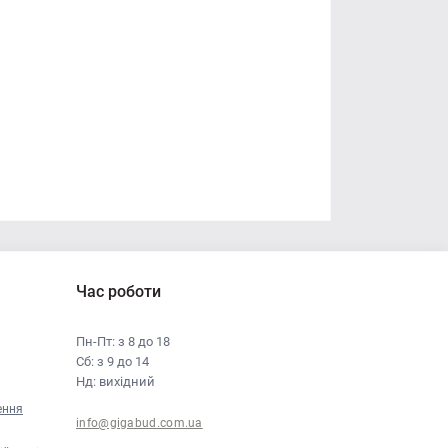
Час роботи
Пн-Пт: з 8 до 18
Сб: з 9 до 14
Нд: вихідний
ення
info@gigabud.com.ua