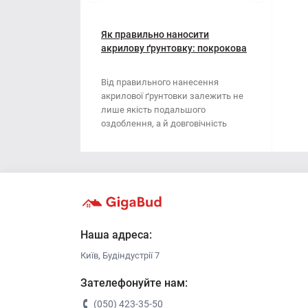
Мотузки
Віник
Наждачний папір
Як правильно наносити
Викрутка
акрилову ґрунтовку: покрокова
інструкція
Сітка абразивна
Граблі
Від правильного нанесення
акрилової ґрунтовки залежить не
Стрічка
Губки для шліфування
лише якість подальшого
оздоблення, а й довговічність
Хрестики для плитки
Зубило
поверхні. Ця стаття..
Кельма
Кліщі
Ключі
Наша адреса:
Київ, Будіндустрії 7
Коронки
Зателефонуйте нам:
Лопата
(050) 423-35-50