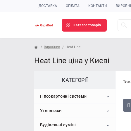
ДОСТАВКА
ОПЛАТА
КОНТАКТИ
ВИРОБН
Каталог товарів
Виробник
Heat Line
Heat Line ціна у Києві
КАТЕГОРІЇ
Тов
Гіпсокартонні системи
П
Утеплювач
Гіпсокартон
Будівельні суміші
Профіль для гіпсокартону
Пінопласт
Стельовий гіпсокартон