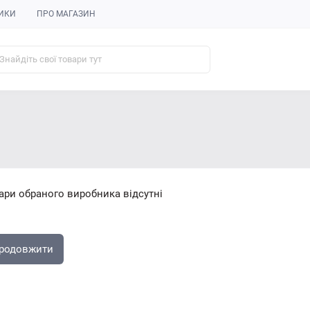
ИКИ
ПРО МАГАЗИН
ари обраного виробника відсутні
родовжити