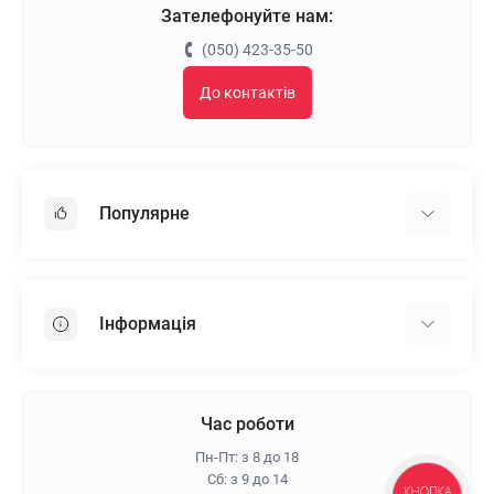
Зателефонуйте нам:
(050) 423-35-50
До контактів
Популярне
Гіпсокартон
OSB
Інформація
Пінопласт
Пінополістирол
Доставка
Мінеральна вата
Оплата
Час роботи
Клей для плитки
Контакти
Пн-Пт: з 8 до 18
Гарантія та повернення
Сб: з 9 до 14
КНОПКА