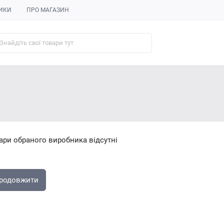
ИКИ
ПРО МАГАЗИН
ари обраного виробника відсутні
родовжити