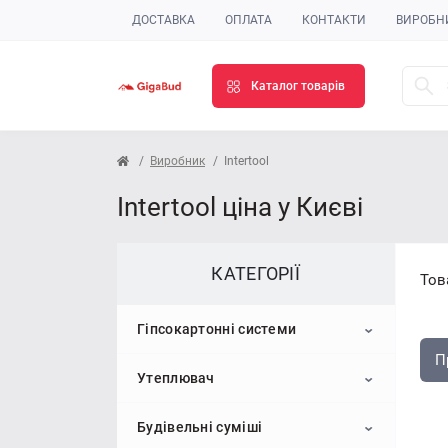
ДОСТАВКА
ОПЛАТА
КОНТАКТИ
ВИРОБН
Каталог товарів
Виробник
Intertool
Intertool ціна у Києві
КАТЕГОРІЇ
Тов
Гіпсокартонні системи
П
Утеплювач
Гіпсокартон
Будівельні суміші
Профіль для гіпсокартону
Пінопласт
Стельовий гіпсокартон