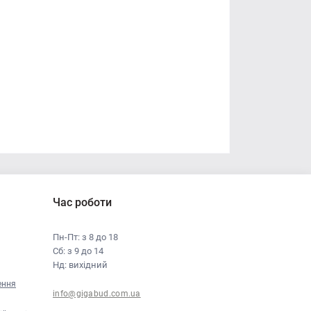
Час роботи
Пн-Пт: з 8 до 18
Сб: з 9 до 14
Нд: вихідний
ення
info@gigabud.com.ua