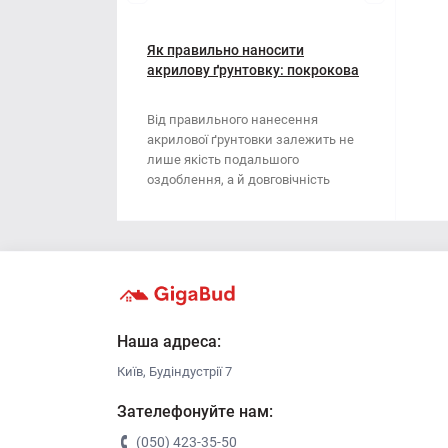
Мотузки
Віник
Наждачний папір
Як правильно наносити
Викрутка
акрилову ґрунтовку: покрокова
інструкція
Сітка абразивна
Граблі
Від правильного нанесення
акрилової ґрунтовки залежить не
Стрічка
Губки для шліфування
лише якість подальшого
оздоблення, а й довговічність
Хрестики для плитки
Зубило
поверхні. Ця стаття..
Кельма
Кліщі
Ключі
Наша адреса:
Київ, Будіндустрії 7
Коронки
Зателефонуйте нам:
Лопата
(050) 423-35-50