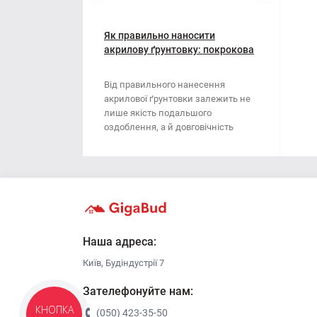
Мотузки
Віник
Наждачний папір
Як правильно наносити
Викрутка
акрилову ґрунтовку: покрокова
інструкція
Сітка абразивна
Граблі
Від правильного нанесення
акрилової ґрунтовки залежить не
Стрічка
Губки для шліфування
лише якість подальшого
оздоблення, а й довговічність
Хрестики для плитки
Зубило
поверхні. Ця стаття..
Кельма
Кліщі
Ключі
Наша адреса:
Київ, Будіндустрії 7
Коронки
Зателефонуйте нам:
Лопата
КНОПКА
(050) 423-35-50