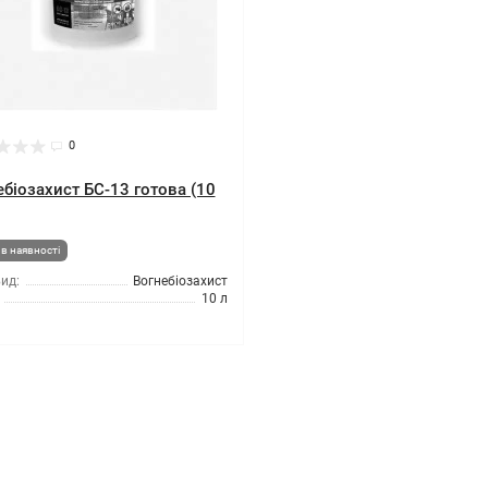
0
ебіозахист БС-13 готова (10
в наявності
ид:
Вогнебіозахист
10 л