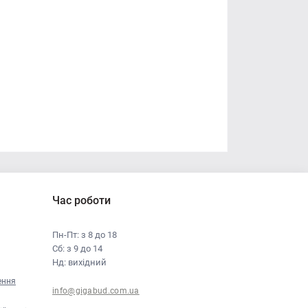
Час роботи
Пн-Пт: з 8 до 18
Сб: з 9 до 14
Нд: вихідний
ення
info@gigabud.com.ua