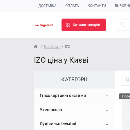
ДОСТАВКА
ОПЛАТА
КОНТАКТИ
ВИРОБН
Каталог товарів
Виробник
IZO
IZO ціна у Києві
КАТЕГОРІЇ
Гіпсокартонні системи
Про
Утеплювач
Гіпсокартон
Будівельні суміші
Профіль для гіпсокартону
Пінопласт
Стельовий гіпсокартон