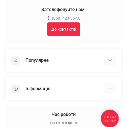
Зателефонуйте нам:
(050) 423-35-50
До контактів
Популярне
Гіпсокартон
OSB
Інформація
Пінопласт
Пінополістирол
Доставка
Мінеральна вата
Оплата
Час роботи
Клей для плитки
КНОПКА
Контакти
ЗВ'ЯЗКУ
Пн-Пт: з 8 до 18