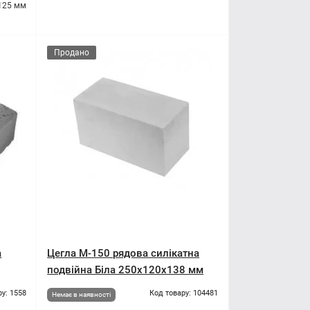
125 мм
Продано
а
Цегла М-150 рядова силікатна
подвійна Біла 250х120х138 мм
ру: 1558
Код товару: 104481
Немає в наявності