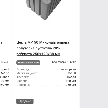
ва
Цегла М-150 Миколаїв рядова
полуторна пустотіла 20%
ребриста 250х120х88 мм
 105248
Код товару: 105282
Немає в наявності
торний
Різновид:
полуторний
М-150
Марка міцності:
М-150
Навал
Фасовка:
Навал
120 мм
Ширина:
120 мм
250 мм
Довжина:
250 мм
Продано