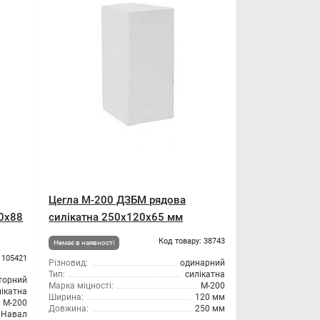
Цегла М-200 ДЗБМ рядова
50х88
силікатна 250х120х65 мм
Код товару: 38743
Немає в наявності
 105421
Різновид:
одинарний
Тип:
силікатна
торний
Марка міцності:
М-200
лікатна
Ширина:
120 мм
М-200
Довжина:
250 мм
Навал