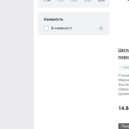
17,58
17,81
18,03
18,26
18,49
Наявність
В наявності
1
Цегл
повн
В н
Різнов
Марка 
Фасов
Ширин
Довжи
14.8
Про