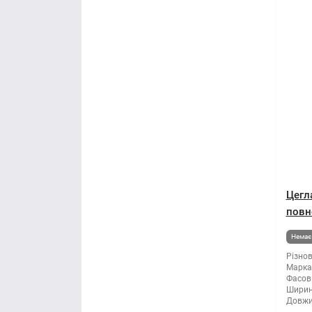
Цегл
повн
Немає 
Різнов
Марка 
Фасов
Ширин
Довжи