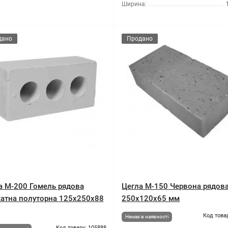
Ширина:
дано
Продано
а М-200 Гомель рядова
Цегла М-150 Червона рядов
катна полуторна 125х250х88
250х120х65 мм
Код това
Немає в наявності
Код товару: 105888