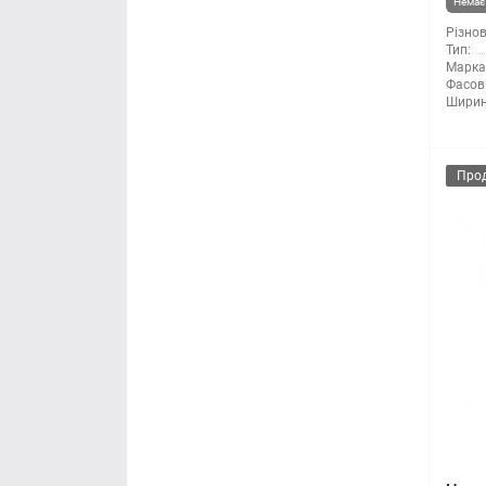
Немає 
Різнов
Тип:
Марка 
Фасов
Ширин
Про