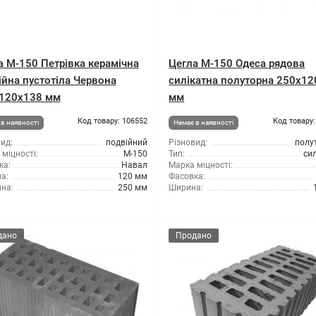
а М-150 Петрівка керамічна
Цегла М-150 Одеса рядова
ійна пустотіла Червона
силікатна полуторна 250x1
120х138 мм
мм
Код товару: 106552
Код товару:
в наявності
Немає в наявності
ид:
подвійний
Різновид:
полу
міцності:
М-150
Тип:
си
ка:
Навал
Марка міцності:
а:
120 мм
Фасовка:
на:
250 мм
Ширина:
дано
Продано