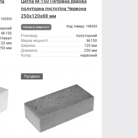
ла
Цегла М-150 Петрівка рядова
полуторна пустотіла Червона
250х120х88 мм
 105333
Код товару: 106553
Немає в наявності
нарний
М-150
Різновид:
полуторний
Навал
Марка міцності:
М-150
120 мм
Ширина:
120 мм
250 мм
Довжина:
250 мм
Колір:
червоний
Продано