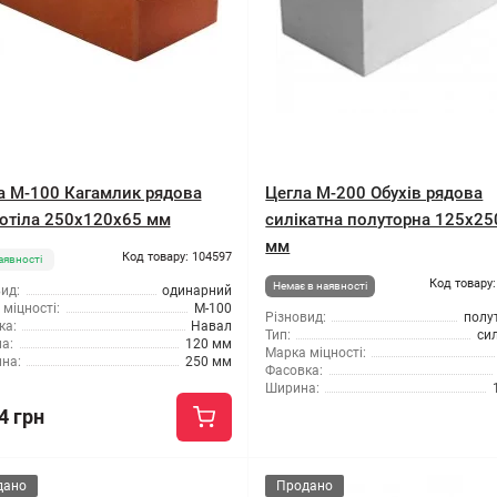
а М-100 Кагамлик рядова
Цегла М-200 Обухів рядова
отіла 250х120х65 мм
силікатна полуторна 125х2
мм
Код товару: 104597
аявності
Код товару:
Немає в наявності
ид:
одинарний
міцності:
М-100
Різновид:
полу
ка:
Навал
Тип:
си
а:
120 мм
Марка міцності:
на:
250 мм
Фасовка:
Ширина:
4 грн
дано
Продано