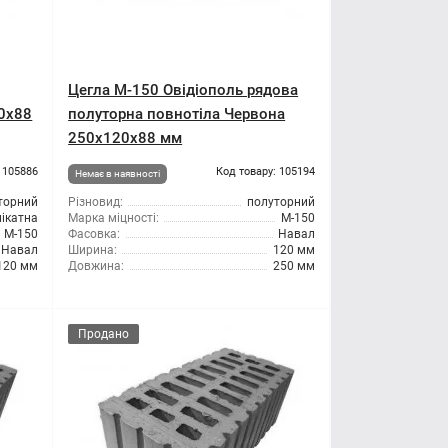
Цегла М-150 Овідіополь рядова
20x88
полуторна повнотіла Червона
250х120х88 мм
 105886
Код товару: 105194
Немає в наявності
торний
Різновид:
полуторний
лікатна
Марка міцності:
М-150
М-150
Фасовка:
Навал
Навал
Ширина:
120 мм
120 мм
Довжина:
250 мм
Продано