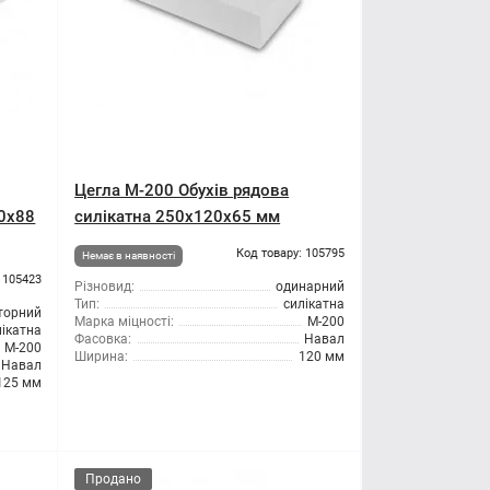
Цегла М-200 Обухів рядова
50х88
силікатна 250х120х65 мм
Код товару: 105795
Немає в наявності
 105423
Різновид:
одинарний
Тип:
силікатна
торний
Марка міцності:
М-200
лікатна
Фасовка:
Навал
М-200
Ширина:
120 мм
Навал
125 мм
Продано