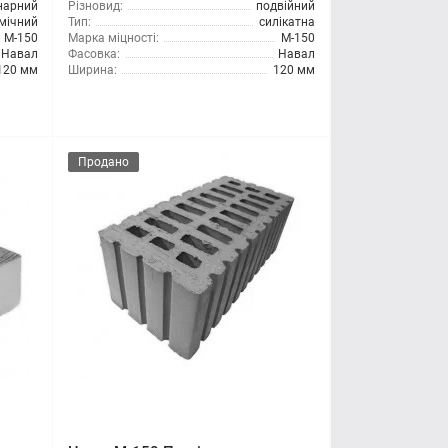
нарний
Різновид:
подвійний
мічний
Тип:
силікатна
М-150
Марка міцності:
М-150
Навал
Фасовка:
Навал
120 мм
Ширина:
120 мм
Продано