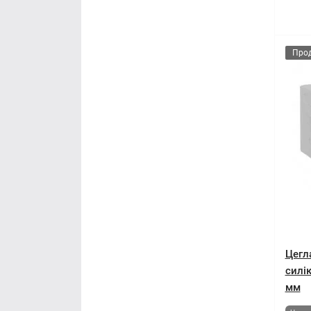
Про
Цегл
силі
мм