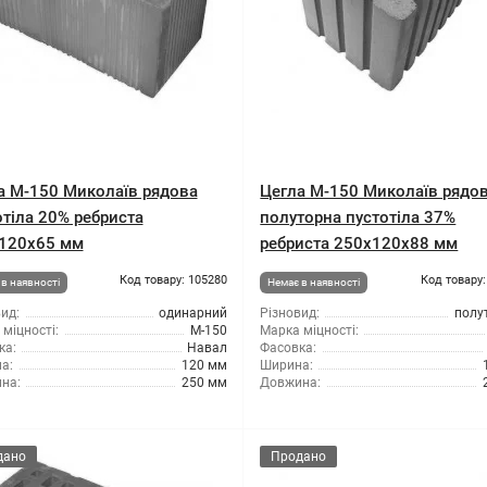
а М-150 Миколаїв рядова
Цегла М-150 Миколаїв рядо
отіла 20% ребриста
полуторна пустотіла 37%
120х65 мм
ребриста 250х120х88 мм
Код товару: 105280
Код товару:
в наявності
Немає в наявності
ид:
одинарний
Різновид:
полу
міцності:
М-150
Марка міцності:
ка:
Навал
Фасовка:
а:
120 мм
Ширина:
на:
250 мм
Довжина:
дано
Продано