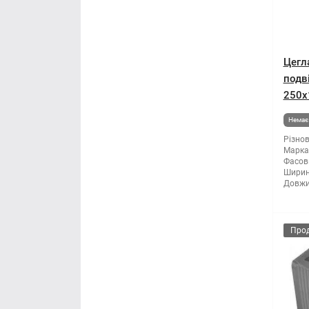
Цегл
подв
250х
Немає 
Різнов
Марка 
Фасов
Ширин
Довжи
Про