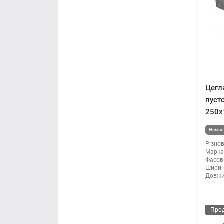
Цегл
пуст
250х
Немає 
Різнов
Марка 
Фасов
Ширин
Довжи
Про