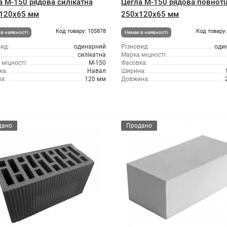
а М-150 рядова силікатна
Цегла М-150 рядова повноті
120х65 мм
250х120х65 мм
Код товару: 105878
Код товару:
в наявності
Немає в наявності
ид:
одинарний
Різновид:
оди
силікатна
Марка міцності:
міцності:
М-150
Фасовка:
ка:
Навал
Ширина:
а:
120 мм
Довжина:
дано
Продано