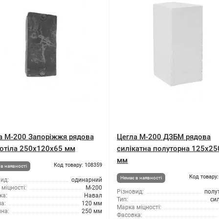
а М-200 Запоріжжя рядова
Цегла М-200 ДЗБМ рядова
отіла 250х120х65 мм
силікатна полуторна 125х2
мм
Код товару: 108359
в наявності
Код товару:
Немає в наявності
ид:
одинарний
міцності:
М-200
Різновид:
полу
ка:
Навал
Тип:
си
а:
120 мм
Марка міцності:
на:
250 мм
Фасовка: