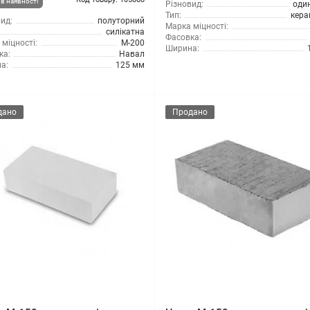
в наявності
Різновид:
оди
Тип:
кера
ид:
полуторний
Марка міцності:
силікатна
Фасовка:
міцності:
М-200
Ширина:
ка:
Навал
а:
125 мм
дано
Продано