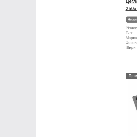
Цегл
250х
Немає 
Різнов
Тип:
Марка 
Фасов
Ширин
Про