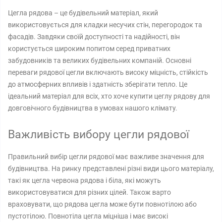
Цегла рядова – це будівельний матеріал, який
використовується для кладки несучих стін, перегородок та
фасадів. Завдяки своїй доступності та надійності, він
користується широким попитом серед приватних
забудовників та великих будівельних компаній. Основні
переваги рядової цегли включають високу міцність, стійкість
до атмосферних впливів і здатність зберігати тепло. Це
ідеальний матеріал для всіх, хто хоче купити цеглу рядову для
довговічного будівництва в умовах нашого клімату.
Важливість вибору цегли рядової
Правильний вибір цегли рядової має важливе значення для
будівництва. На ринку представлені різні види цього матеріалу,
такі як цегла червона рядова і біла, які можуть
використовуватися для різних цілей. Також варто
враховувати, що рядова цегла може бути повнотілою або
пустотілою. Повнотіла цегла міцніша і має високі