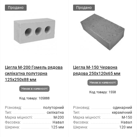
Продано
Продано
Цегла М-200 Гомель рядова
Цегла М-150 Червона
силікатна полуторна
рядова 250х120х65 мм
125х250х88 мм
Немає в наявності
Немає в наявності
Код товару: 1558
Код товару: 105888
Різновид:
полуторний
Різновид:
одинарний
Тип:
силікатна
Тип:
керамічний
Марка міцності:
М-200
Марка міцності:
М-150
Фасовка:
Навал
Фасовка:
Навал
Ширина:
125 мм
Ширина:
120 мм