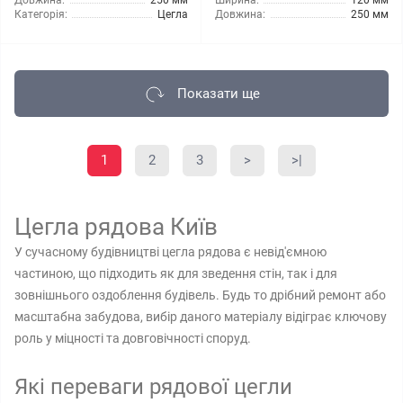
Довжина:
250 мм
Ширина:
120 мм
Категорія:
Цегла
Довжина:
250 мм
Показати ще
1
2
3
>
>|
Цегла рядова Київ
У сучасному будівництві цегла рядова є невід'ємною
частиною, що підходить як для зведення стін, так і для
зовнішнього оздоблення будівель. Будь то дрібний ремонт або
масштабна забудова, вибір даного матеріалу відіграє ключову
роль у міцності та довговічності споруд.
Які переваги рядової цегли