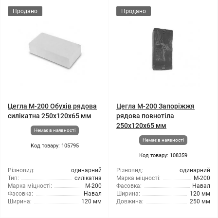
Продано
Продано
Цегла М-200 Обухів рядова
Цегла М-200 Запоріжжя
силікатна 250х120х65 мм
рядова повнотіла
250х120х65 мм
Немає в наявності
Немає в наявності
Код товару: 105795
Код товару: 108359
Різновид:
одинарний
Різновид:
одинарний
Тип:
силікатна
Марка міцності:
М-200
Марка міцності:
М-200
Фасовка:
Навал
Фасовка:
Навал
Ширина:
120 мм
Ширина:
120 мм
Довжина:
250 мм