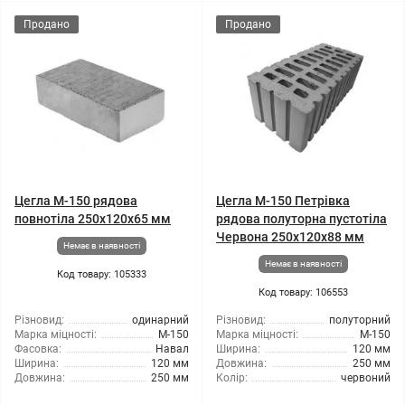
Продано
Продано
Цегла М-150 рядова
Цегла М-150 Петрівка
повнотіла 250х120х65 мм
рядова полуторна пустотіла
Червона 250х120х88 мм
Немає в наявності
Немає в наявності
Код товару: 105333
Код товару: 106553
Різновид:
одинарний
Різновид:
полуторний
Марка міцності:
М-150
Марка міцності:
М-150
Фасовка:
Навал
Ширина:
120 мм
Ширина:
120 мм
Довжина:
250 мм
Довжина:
250 мм
Колір:
червоний