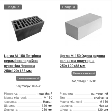
Продано
Продано
Цегла М-150 Петрівка
Цегла М-150 Одеса рядова
керамічна подвійна
силікатна полуторна
пустотіла Червона
250x120x88 мм
250х120х138 мм
Немає в наявності
Немає в наявності
Код товару: 105886
Код товару: 106552
Різновид:
подвійний
Різновид:
полуторний
Марка міцності:
М-150
Тип:
силікатна
Фасовка:
Навал
Марка міцності:
М-150
Ширина:
120 мм
Фасовка:
Навал
Довжина:
250 мм
Ширина:
120 мм