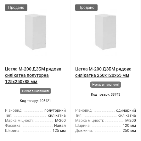
Продано
Продано
Цегла М-200 ДЗБМ рядова
Цегла М-200 ДЗБМ рядова
силікатна полуторна
силікатна 250х120х65 мм
125х250х88 мм
Немає в наявності
Немає в наявності
Код товару: 38743
Код товару: 105421
Різновид:
полуторний
Різновид:
одинарний
Тип:
силікатна
Тип:
силікатна
Марка міцності:
М-200
Марка міцності:
М-200
Фасовка:
Навал
Ширина:
120 мм
Ширина:
125 мм
Довжина:
250 мм