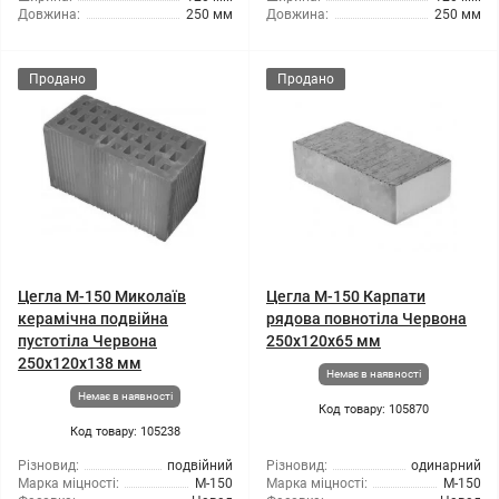
Довжина:
250 мм
Довжина:
250 мм
Продано
Продано
Цегла М-150 Миколаїв
Цегла М-150 Карпати
керамічна подвійна
рядова повнотіла Червона
пустотіла Червона
250х120х65 мм
250х120х138 мм
Немає в наявності
Немає в наявності
Код товару: 105870
Код товару: 105238
Різновид:
подвійний
Різновид:
одинарний
Марка міцності:
М-150
Марка міцності:
М-150