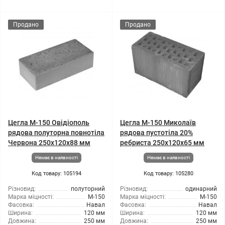
Продано
Продано
Цегла М-150 Овідіополь
Цегла М-150 Миколаїв
рядова полуторна повнотіла
рядова пустотіла 20%
Червона 250х120х88 мм
ребриста 250х120х65 мм
Немає в наявності
Немає в наявності
Код товару: 105194
Код товару: 105280
Різновид:
полуторний
Різновид:
одинарний
Марка міцності:
М-150
Марка міцності:
М-150
Фасовка:
Навал
Фасовка:
Навал
Ширина:
120 мм
Ширина:
120 мм
Довжина:
250 мм
Довжина:
250 мм