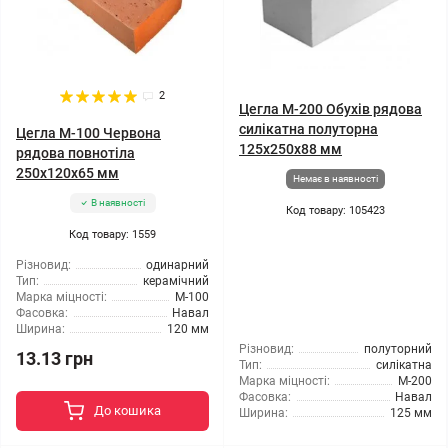
2
Цегла М-200 Обухів рядова
силікатна полуторна
Цегла М-100 Червона
125х250х88 мм
рядова повнотіла
250х120х65 мм
Немає в наявності
В наявності
Код товару: 105423
Код товару: 1559
Різновид:
одинарний
Тип:
керамічний
Марка міцності:
М-100
Фасовка:
Навал
Ширина:
120 мм
Різновид:
полуторний
13.13 грн
Тип:
силікатна
Марка міцності:
М-200
Фасовка:
Навал
До кошика
Ширина:
125 мм