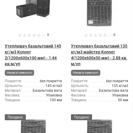
0
0
Утеплювач базальтовий 145
Утеплювач базальтовий 135
кг/м3 Konner
кг/м3 майстер Konner
2(1200x600x100 мм) - 1,44
4(1200x600x50 мм) - 2,88 кв.
кв.м/уп
м/уп
Немає в наявності
Немає в наявності
Покриття:
без покриття
Покриття:
без покриття
Щільність:
145 кг/м3
Щільність:
135 кг/м3
Матеріал:
Базальтова вата
Матеріал:
Базальтова вата
Фасовка:
Упаковка
Фасовка:
Упаковка
Товщина:
100 мм
Товщина:
50 мм
Продано
Продано