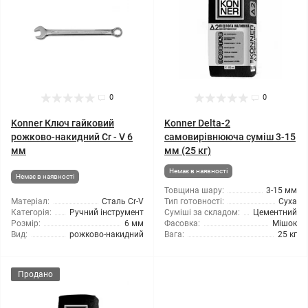
0
0
Konner Ключ гайковий
Konner Delta-2
рожково-накидний Cr - V 6
самовирівнююча суміш 3-15
мм
мм (25 кг)
Немає в наявності
Немає в наявності
Товщина шару:
3-15 мм
Матеріал:
Сталь Cr-V
Тип готовності:
Суха
Категорія:
Ручний інструмент
Суміші за складом:
Цементний
Розмір:
6 мм
Фасовка:
Мішок
Вид:
рожково-накидний
Вага:
25 кг
Продано