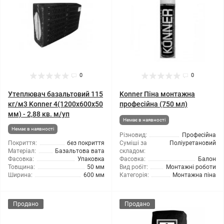
0
0
Утеплювач базальтовий 115
Konner Піна монтажна
кг/м3 Konner 4(1200x600x50
професійна (750 мл)
мм) - 2,88 кв. м/уп
Немає в наявності
Немає в наявності
Різновид:
Професійна
Покриття:
без покриття
Суміші за
Поліуретановий
Матеріал:
Базальтова вата
складом:
Фасовка:
Упаковка
Фасовка:
Балон
Товщина:
50 мм
Вид робіт:
Монтажні роботи
Ширина:
600 мм
Категорія:
Монтажна піна
Продано
Продано