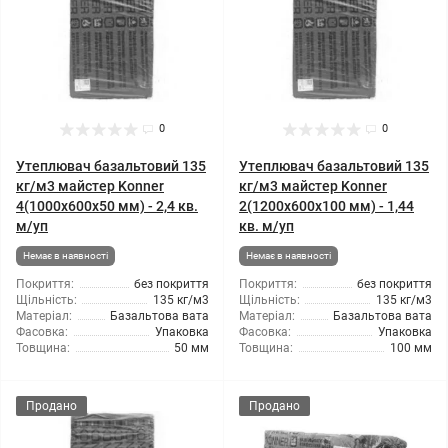
0
0
Утеплювач базальтовий 135
Утеплювач базальтовий 135
кг/м3 майстер Konner
кг/м3 майстер Konner
4(1000x600x50 мм) - 2,4 кв.
2(1200x600x100 мм) - 1,44
м/уп
кв. м/уп
Немає в наявності
Немає в наявності
Покриття:
без покриття
Покриття:
без покриття
Щільність:
135 кг/м3
Щільність:
135 кг/м3
Матеріал:
Базальтова вата
Матеріал:
Базальтова вата
Фасовка:
Упаковка
Фасовка:
Упаковка
Товщина:
50 мм
Товщина:
100 мм
Продано
Продано