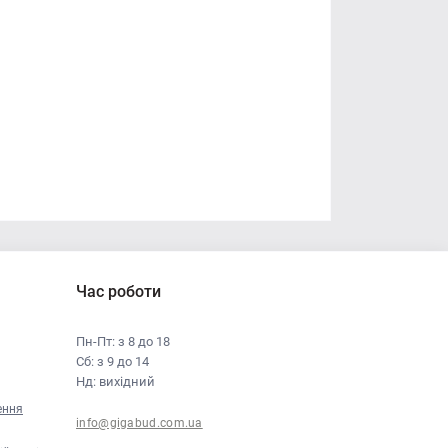
Час роботи
Пн-Пт: з 8 до 18
Сб: з 9 до 14
Нд: вихідний
ення
info@gigabud.com.ua