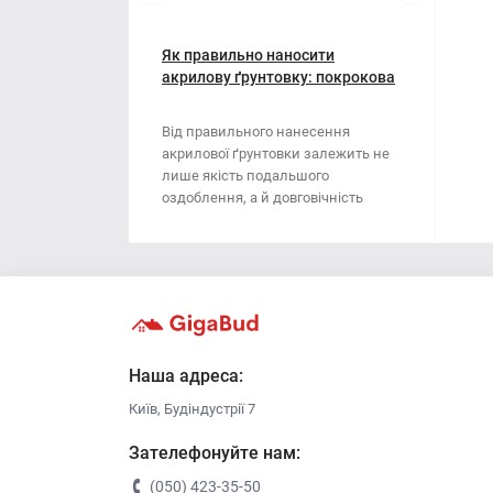
Мотузки
Віник
Наждачний папір
Як правильно наносити
Викрутка
акрилову ґрунтовку: покрокова
інструкція
Сітка абразивна
Граблі
Від правильного нанесення
акрилової ґрунтовки залежить не
Стрічка
Губки для шліфування
лише якість подальшого
оздоблення, а й довговічність
Хрестики для плитки
Зубило
поверхні. Ця стаття..
Кельма
Кліщі
Ключі
Наша адреса:
Київ, Будіндустрії 7
Коронки
Зателефонуйте нам:
Лопата
(050) 423-35-50