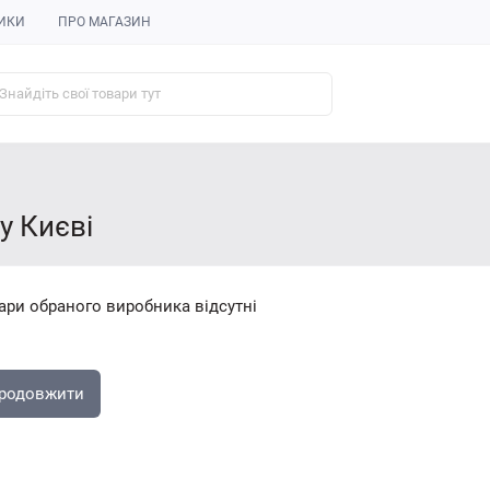
ИКИ
ПРО МАГАЗИН
у Києві
ари обраного виробника відсутні
родовжити