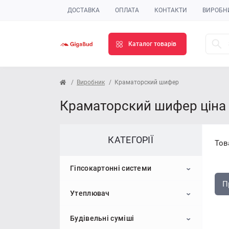
ДОСТАВКА
ОПЛАТА
КОНТАКТИ
ВИРОБН
Каталог товарів
Виробник
Краматорский шифер
Краматорский шифер ціна 
КАТЕГОРІЇ
Тов
Гіпсокартонні системи
П
Утеплювач
Гіпсокартон
Будівельні суміші
Профіль для гіпсокартону
Пінопласт
Стельовий гіпсокартон