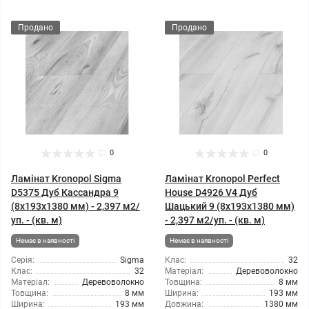
Продано
Продано
0
0
Ламінат Kronopol Sigma
Ламінат Kronopol Perfect
D5375 Дуб Кассандра 9
House D4926 V4 Дуб
(8x193x1380 мм) - 2,397 м2/
Шацький 9 (8x193x1380 мм)
уп. - (кв. м)
- 2,397 м2/уп. - (кв. м)
Немає в наявності
Немає в наявності
Серія:
Sigma
Клас:
32
Клас:
32
Матеріал:
Деревоволокно
Матеріал:
Деревоволокно
Товщина:
8 мм
Товщина:
8 мм
Ширина:
193 мм
Ширина:
193 мм
Довжина:
1380 мм