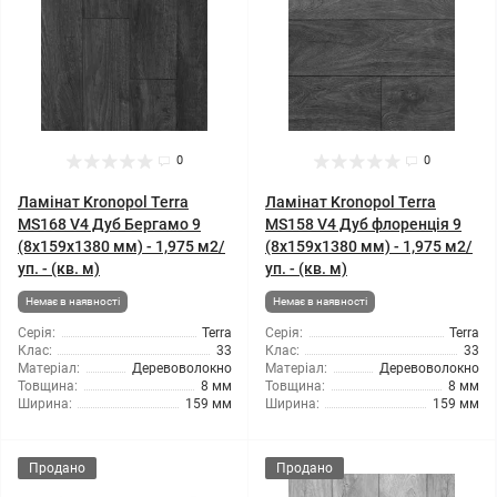
0
0
Ламінат Kronopol Terra
Ламінат Kronopol Terra
MS168 V4 Дуб Бергамо 9
MS158 V4 Дуб флоренція 9
(8x159x1380 мм) - 1,975 м2/
(8x159x1380 мм) - 1,975 м2/
уп. - (кв. м)
уп. - (кв. м)
Немає в наявності
Немає в наявності
Серія:
Terra
Серія:
Terra
Клас:
33
Клас:
33
Матеріал:
Деревоволокно
Матеріал:
Деревоволокно
Товщина:
8 мм
Товщина:
8 мм
Ширина:
159 мм
Ширина:
159 мм
Продано
Продано