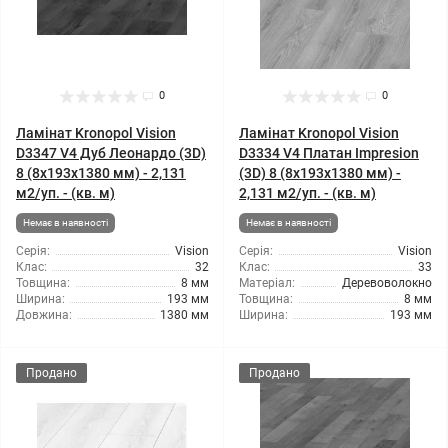
0
0
Ламінат Kronopol Vision
Ламінат Kronopol Vision
D3347 V4 Дуб Леонардо (3D)
D3334 V4 Платан Impresion
8 (8x193x1380 мм) - 2,131
(3D) 8 (8x193x1380 мм) -
м2/уп. - (кв. м)
2,131 м2/уп. - (кв. м)
Немає в наявності
Немає в наявності
Серія:
Vision
Серія:
Vision
Клас:
32
Клас:
33
Товщина:
8 мм
Матеріал:
Деревоволокно
Ширина:
193 мм
Товщина:
8 мм
Довжина:
1380 мм
Ширина:
193 мм
Продано
Продано