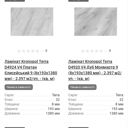
0
0
Ламінат Kronopol Terra
Ламінат Kronopol Terra
D4924 V4 Платан
D4920 V4 Дуб Монмартр 9
Єлисейський 9 (8x193x1380
(8x193x1380 мм) - 2,397 м2/
мм) - 2,397 м2/уп. - (кв. м)
уп. - (кв. м)
Немає в наявності
Немає в наявності
Серія:
Terra
Серія:
Terra
Клас:
32
Клас:
32
Товщина:
8 мм
Товщина:
8 мм
Ширина:
193 мм
Ширина:
193 мм
Довжина:
1380 мм
Довжина:
1380 мм