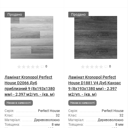
Продано
Продано
0
0
Ламінат Kronopol Perfect
Ламінат Kronopol Perfect
House D2066 Дуб
House D1881 V4 Дуб Канзас
приблизний 9 (8x193x1380
9 (8x193x1380 мм) - 2,397
мм) - 2,397 м2/уп. - (кв. м)
м2/уп. - (кв. м)
Немає в наявності
Немає в наявності
Серія:
Perfect House
Серія:
Perfect House
Клас:
32
Клас:
32
Матеріал:
Деревоволокно
Матеріал:
Деревоволокно
Товщина:
8 мм
Товщина:
8 мм