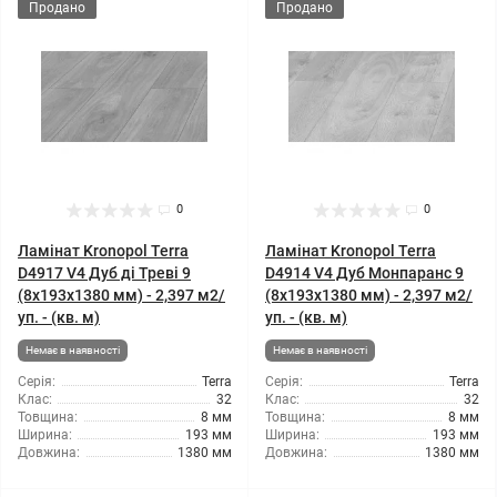
Продано
Продано
0
0
Ламінат Kronopol Terra
Ламінат Kronopol Terra
D4917 V4 Дуб ді Треві 9
D4914 V4 Дуб Монпаранс 9
(8x193x1380 мм) - 2,397 м2/
(8x193x1380 мм) - 2,397 м2/
уп. - (кв. м)
уп. - (кв. м)
Немає в наявності
Немає в наявності
Серія:
Terra
Серія:
Terra
Клас:
32
Клас:
32
Товщина:
8 мм
Товщина:
8 мм
Ширина:
193 мм
Ширина:
193 мм
Довжина:
1380 мм
Довжина:
1380 мм