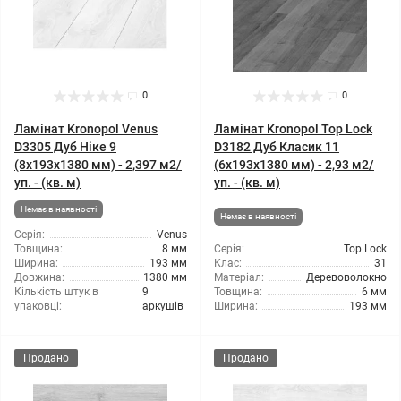
0
0
Ламінат Kronopol Venus
Ламінат Kronopol Top Lock
D3305 Дуб Ніке 9
D3182 Дуб Класик 11
(8x193x1380 мм) - 2,397 м2/
(6x193x1380 мм) - 2,93 м2/
уп. - (кв. м)
уп. - (кв. м)
Немає в наявності
Немає в наявності
Серія:
Venus
Товщина:
8 мм
Серія:
Top Lock
Ширина:
193 мм
Клас:
31
Довжина:
1380 мм
Матеріал:
Деревоволокно
Кількість штук в
9
Товщина:
6 мм
упаковці:
аркушів
Ширина:
193 мм
Продано
Продано