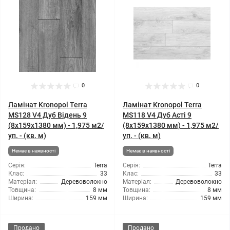
0
0
Ламінат Kronopol Terra
Ламінат Kronopol Terra
MS128 V4 Дуб Відень 9
MS118 V4 Дуб Асті 9
(8x159x1380 мм) - 1,975 м2/
(8x159x1380 мм) - 1,975 м2/
уп. - (кв. м)
уп. - (кв. м)
Немає в наявності
Немає в наявності
Серія:
Terra
Серія:
Terra
Клас:
33
Клас:
33
Матеріал:
Деревоволокно
Матеріал:
Деревоволокно
Товщина:
8 мм
Товщина:
8 мм
Ширина:
159 мм
Ширина:
159 мм
Продано
Продано