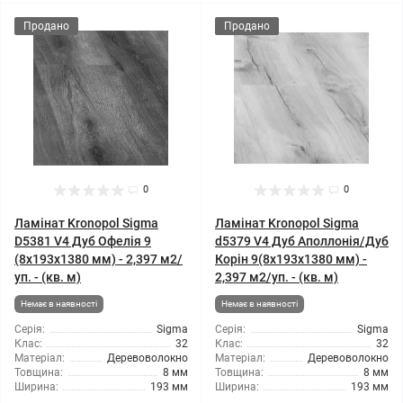
Продано
Продано
0
0
Ламінат Kronopol Sigma
Ламінат Kronopol Sigma
D5381 V4 Дуб Офелія 9
d5379 V4 Дуб Аполлонія/Дуб
(8x193x1380 мм) - 2,397 м2/
Корін 9(8x193x1380 мм) -
уп. - (кв. м)
2,397 м2/уп. - (кв. м)
Немає в наявності
Немає в наявності
Серія:
Sigma
Серія:
Sigma
Клас:
32
Клас:
32
Матеріал:
Деревоволокно
Матеріал:
Деревоволокно
Товщина:
8 мм
Товщина:
8 мм
Ширина:
193 мм
Ширина:
193 мм