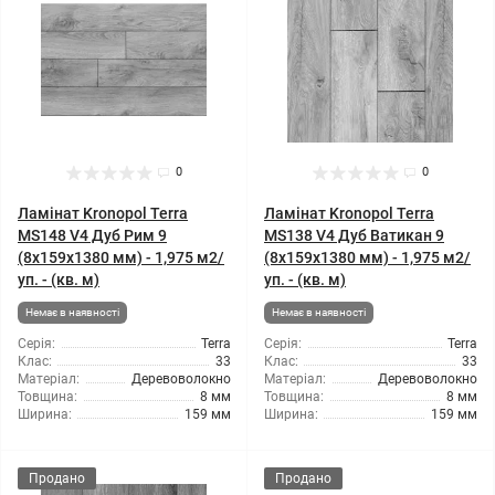
0
0
Ламінат Kronopol Terra
Ламінат Kronopol Terra
MS148 V4 Дуб Рим 9
MS138 V4 Дуб Ватикан 9
(8x159x1380 мм) - 1,975 м2/
(8x159x1380 мм) - 1,975 м2/
уп. - (кв. м)
уп. - (кв. м)
Немає в наявності
Немає в наявності
Серія:
Terra
Серія:
Terra
Клас:
33
Клас:
33
Матеріал:
Деревоволокно
Матеріал:
Деревоволокно
Товщина:
8 мм
Товщина:
8 мм
Ширина:
159 мм
Ширина:
159 мм
Продано
Продано