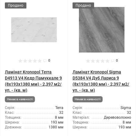
Продано
Продано
0
0
Ламінат Kronopol Terra
Ламінат Kronopol Sigma
D4913 V4 Кедр Памуккале 9
D5384 V4 Дуб Лариса 9
(8x193x1380 мм) - 2,397 м2/
(8x193x1380 мм) - 2,397 м2/
уп. - (кв. м)
уп. - (кв. м)
Немає в наявності
Немає в наявності
Серія:
Terra
Серія:
Sigma
Клас:
32
Клас:
32
Товщина:
8 мм
Матеріал:
Деревоволокно
Ширина:
193 мм
Товщина:
8 мм
Довжина:
1380 мм
Ширина:
193 мм