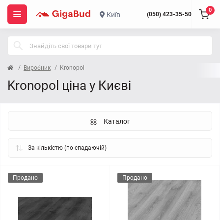
0
Київ
(050) 423-35-50
Виробник
Kronopol
Kronopol ціна у Києві
Каталог
Продано
Продано