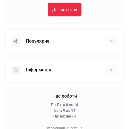
До контактів
Популярне
Гіпсокартон
OSB
Інформація
Пінопласт
Пінополістирол
Доставка
Мінеральна вата
Оплата
Час роботи
Клей для плитки
Контакти
Пн-Пт: з 8 до 18
Гарантія та повернення
Сб: з 9 до 14
Нд: вихідний
Про магазин
Політика конфіденційності
info@gigabud.com.ua