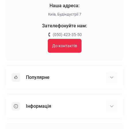
Наша адреса:
Київ, Будіндустрії 7
Зателефонуйте нам:
(050) 423-35-50
До контактів
Популярне
Гіпсокартон
OSB
Інформація
Пінопласт
Пінополістирол
Доставка
Мінеральна вата