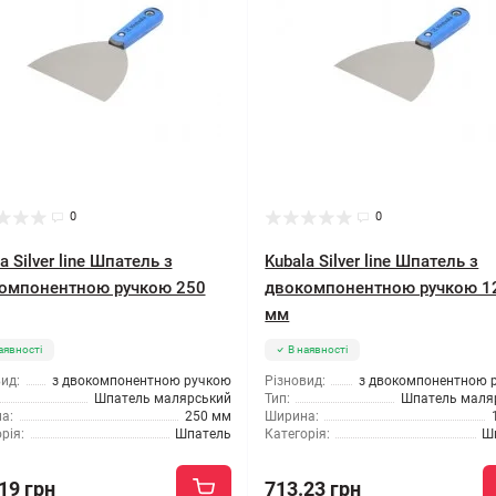
0
0
a Silver line Шпатель з
Kubala Silver line Шпатель з
омпонентною ручкою 250
двокомпонентною ручкою 1
мм
аявності
В наявності
ид:
з двокомпонентною ручкою
Різновид:
з двокомпонентною 
Шпатель малярський
Тип:
Шпатель маля
а:
250 мм
Ширина:
рія:
Шпатель
Категорія:
Ш
19 грн
713.23 грн