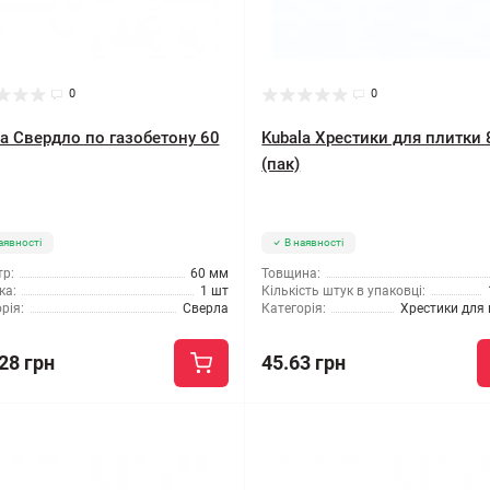
0
0
la Свердло по газобетону 60
Kubala Хрестики для плитки
(пак)
аявності
В наявності
р:
60 мм
Товщина:
ка:
1 шт
Кількість штук в упаковці:
рія:
Сверла
Категорія:
Хрестики для
28 грн
45.63 грн