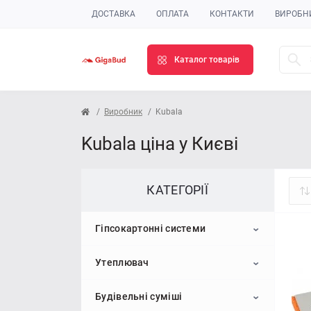
ДОСТАВКА
ОПЛАТА
КОНТАКТИ
ВИРОБН
Каталог товарів
Виробник
Kubala
Kubala ціна у Києві
КАТЕГОРІЇ
Гіпсокартонні системи
Утеплювач
Гіпсокартон
Будівельні суміші
Профіль для гіпсокартону
Пінопласт
Стельовий гіпсокартон