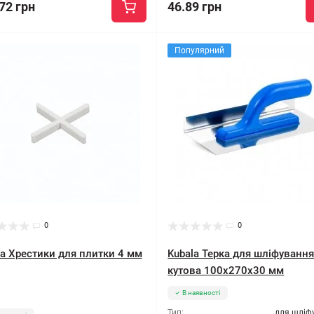
72 грн
46.89 грн
Популярний
0
0
la Хрестики для плитки 4 мм
Kubala Терка для шліфуванн
кутова 100x270x30 мм
В наявності
Тип:
для шліф