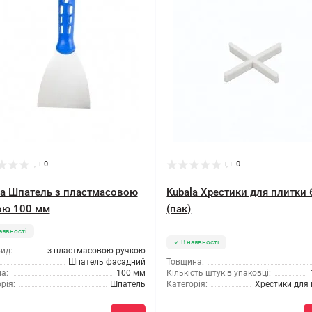
0
0
la Шпатель з пластмасовою
Kubala Хрестики для плитки
ою 100 мм
(пак)
аявності
В наявності
ид:
з пластмасовою ручкою
Шпатель фасадний
Товщина:
а:
100 мм
Кількість штук в упаковці:
рія:
Шпатель
Категорія:
Хрестики для