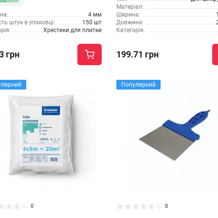
аявності
Матеріал:
на:
4 мм
Ширина:
сть штук в упаковці:
150 шт
Довжина:
рія:
Хрестики для плитки
Категорія:
3 грн
199.71 грн
улярний
Популярний
0
0