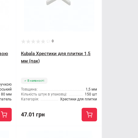
0
овою
Kubala Хрестики для плитки 1,5
мм (пак)
В наявності
ручкою
рський
Товщина:
1,5 мм
80 мм
Кількість штук в упаковці:
150 шт
патель
Категорія:
Хрестики для плитки
47.01 грн