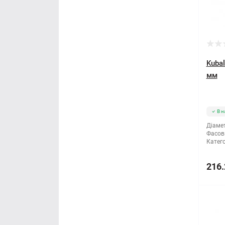
Правило будівельне
Рубанок
Секатори
Kuba
мм
Сокира
Стамеска
В н
Діамет
Струбцина
Фасов
Катего
Терка будівельна
216.
Шпатель
Щітка по металу