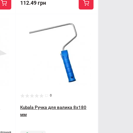
112.49 грн
0
я
Kubala Ручка для валика 8x180
мм
ування