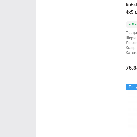
Kubal
Мітла
4х5 м
Молоток
В н
Товщи
Ширин
Монтажні пістолети
Довжи
Колір:
Катего
Ніж і леза
75.3
Напилки
Ножиці по металу
Поп
Обценьки
Пили і ножівки
Плоскогубці