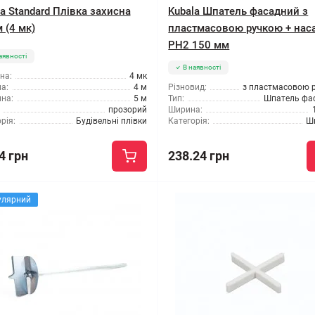
a Standard Плівка захисна
Kubala Шпатель фасадний з
 (4 мк)
пластмасовою ручкою + нас
PH2 150 мм
аявності
В наявності
на:
4 мк
а:
4 м
Різновид:
з пластмасовою 
на:
5 м
Тип:
Шпатель фа
прозорий
Ширина:
рія:
Будівельні плівки
Категорія:
Ш
4 грн
238.24 грн
улярний