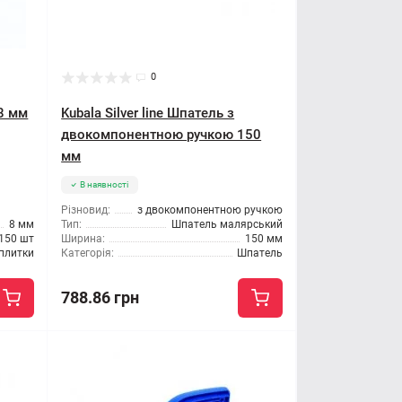
0
 8 мм
Kubala Silver line Шпатель з
двокомпонентною ручкою 150
мм
В наявності
Різновид:
з двокомпонентною ручкою
8 мм
Тип:
Шпатель малярський
150 шт
Ширина:
150 мм
 плитки
Категорія:
Шпатель
788.86 грн