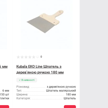
0
 6 мм
Kubala EKO Line Шпатель з
дерев'яною ручкою 180 мм
В наявності
Різновид:
з дерев'яною ручкою
6 мм
Тип:
Шпатель малярський
150 шт
Ширина:
180 мм
 плитки
Категорія:
Шпатель