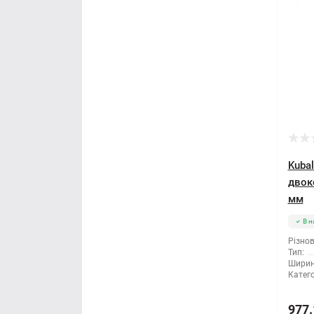
Kubal
двок
мм
В н
Різнов
Тип:
Ширин
Катего
977.