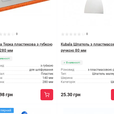
0
0
la Терка пластикова з губкою
Kubala Шпатель з пластмас
280 мм
ручкою 80 мм
аявності
В наявності
ид:
з губкою
для шліфування
Різновид:
з пластмасовою 
ал:
Пластик
Тип:
Шпатель маля
а:
140 мм
Ширина:
на:
280 мм
Категорія:
Ш
98 грн
25.30 грн
улярний