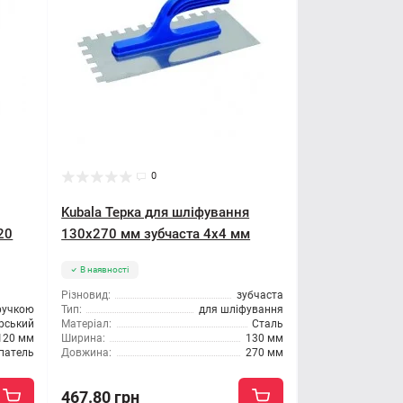
0
Kubala Терка для шліфування
20
130x270 мм зубчаста 4x4 мм
В наявності
Різновид:
зубчаста
ручкою
Тип:
для шліфування
рський
Матеріал:
Сталь
120 мм
Ширина:
130 мм
патель
Довжина:
270 мм
467.80 грн