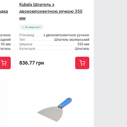
Kubala Шпатель з
адка
двокомпонентною ручкою 350
мм
В наявності
ручкою
Різновид:
з двокомпонентною ручкою
садний
Тип:
Шпатель малярський
150 мм
Ширина:
350 мм
патель
Категорія:
Шпатель
836.77 грн