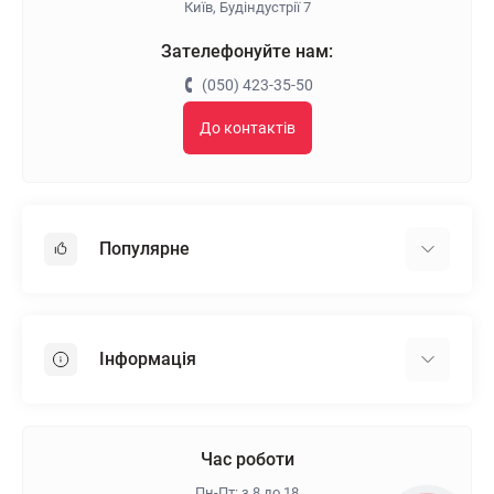
Київ, Будіндустрії 7
Зателефонуйте нам:
(050) 423-35-50
До контактів
Популярне
Гіпсокартон
OSB
Інформація
Пінопласт
Пінополістирол
Доставка
Мінеральна вата
Оплата
Час роботи
Клей для плитки
Контакти
Пн-Пт: з 8 до 18