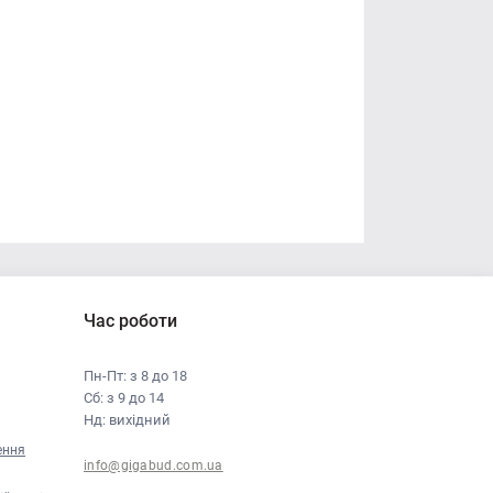
Час роботи
Пн-Пт: з 8 до 18
Сб: з 9 до 14
Нд: вихідний
ення
info@gigabud.com.ua