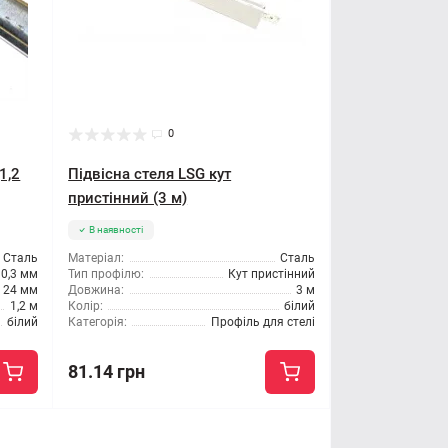
0
1,2
Підвісна стеля LSG кут
пристінний (3 м)
В наявності
Сталь
Матеріал:
Сталь
0,3 мм
Тип профілю:
Кут пристінний
24 мм
Довжина:
3 м
1,2 м
Колір:
білий
білий
Категорія:
Профіль для стелі
81.14 грн