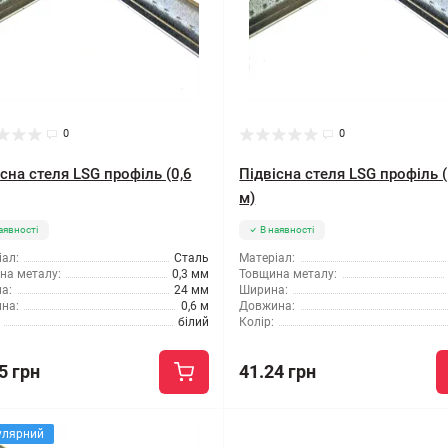
0
0
сна стеля LSG профіль (0,6
Підвісна стеля LSG профіль (
м)
аявності
В наявності
ал:
Сталь
Матеріал:
на металу:
0,3 мм
Товщина металу:
а:
24 мм
Ширина:
на:
0,6 м
Довжина:
білий
Колір:
5 грн
41.24 грн
улярний