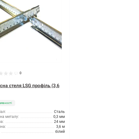
0
сна стеля LSG профіль (3,6
аявності
ал:
Сталь
на металу:
0,3 мм
а:
24 мм
на:
3,6 м
білий