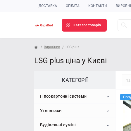
ДОСТАВКА
ОПЛАТА
КОНТАКТИ
ВИРОБН
Каталог товарів
Виробник
LSG plus
LSG plus ціна у Києві
КАТЕГОРІЇ
Гіпсокартонні системи
Поп
Утеплювач
Гіпсокартон
Будівельні суміші
Профіль для гіпсокартону
Пінопласт
Стельовий гіпсокартон