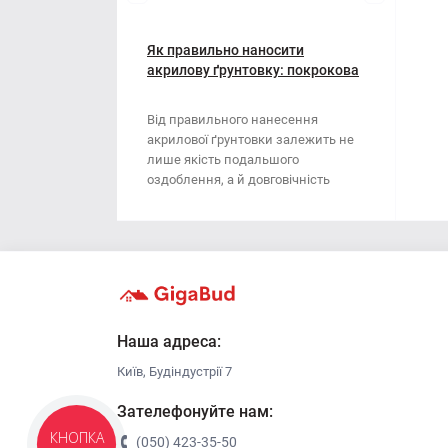
Мотузки
Віник
Наждачний папір
Як правильно наносити
Викрутка
акрилову ґрунтовку: покрокова
інструкція
Сітка абразивна
Граблі
Від правильного нанесення
акрилової ґрунтовки залежить не
Стрічка
Губки для шліфування
лише якість подальшого
оздоблення, а й довговічність
Хрестики для плитки
Зубило
поверхні. Ця стаття..
Кельма
Кліщі
Ключі
Наша адреса:
Київ, Будіндустрії 7
Коронки
Зателефонуйте нам:
Лопата
(050) 423-35-50
КНОПКА