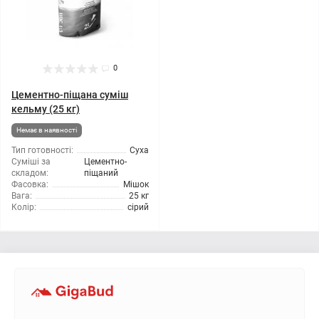
0
Цементно-піщана суміш
кельму (25 кг)
Немає в наявності
Тип готовності:
Суха
Суміші за
Цементно-
складом:
піщаний
Фасовка:
Мішок
Вага:
25 кг
Колір:
сірий