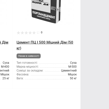
0
й Дім
Цемент ПЦ I 500 Міцний Дім (50
кг)
Немає в наявності
Суха
Тип готовності:
Суха
М-400
Марка міцності:
М-500
ентний
Суміші за складом:
Цементний
Мішок
Фасовка:
Мішок
25 кг
Вага:
50 кг