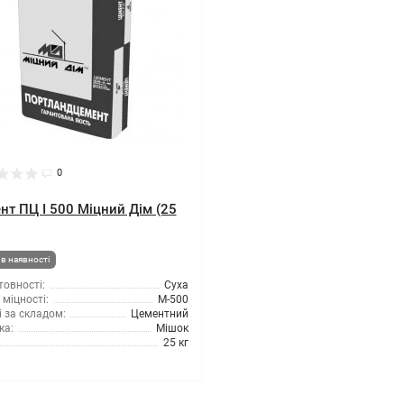
0
нт ПЦ I 500 Міцний Дім (25
в наявності
товності:
Суха
міцності:
М-500
 за складом:
Цементний
ка:
Мішок
25 кг