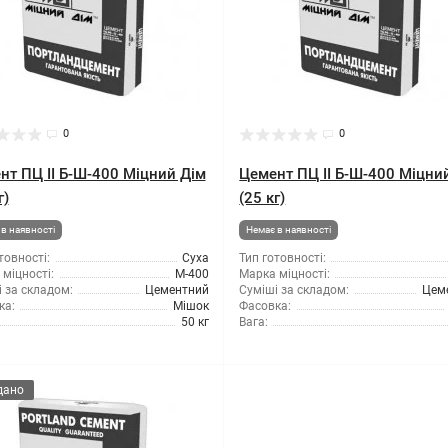
0
0
нт ПЦ II Б-Ш-400 Міцний Дім
Цемент ПЦ II Б-Ш-400 Міцни
г)
(25 кг)
в наявності
Немає в наявності
товності:
Суха
Тип готовності:
міцності:
М-400
Марка міцності:
 за складом:
Цементний
Суміші за складом:
Цем
ка:
Мішок
Фасовка:
50 кг
Вага:
дано