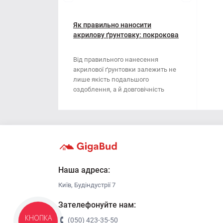
Мотузки
Віник
Наждачний папір
Як правильно наносити
Викрутка
акрилову ґрунтовку: покрокова
інструкція
Сітка абразивна
Граблі
Від правильного нанесення
акрилової ґрунтовки залежить не
Стрічка
Губки для шліфування
лише якість подальшого
оздоблення, а й довговічність
Хрестики для плитки
Зубило
поверхні. Ця стаття..
Кельма
Кліщі
Ключі
Наша адреса:
Київ, Будіндустрії 7
Коронки
Зателефонуйте нам:
Лопата
(050) 423-35-50