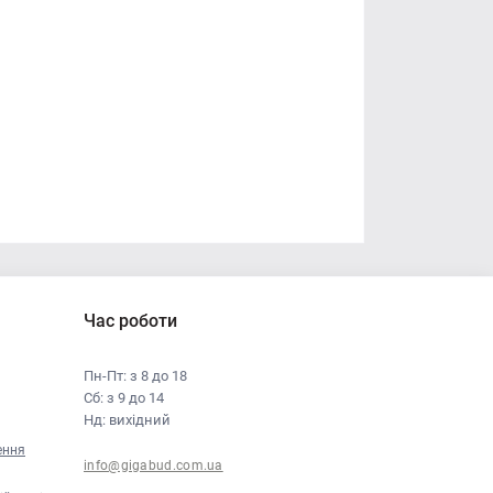
Час роботи
Пн-Пт: з 8 до 18
Сб: з 9 до 14
Нд: вихідний
ення
info@gigabud.com.ua