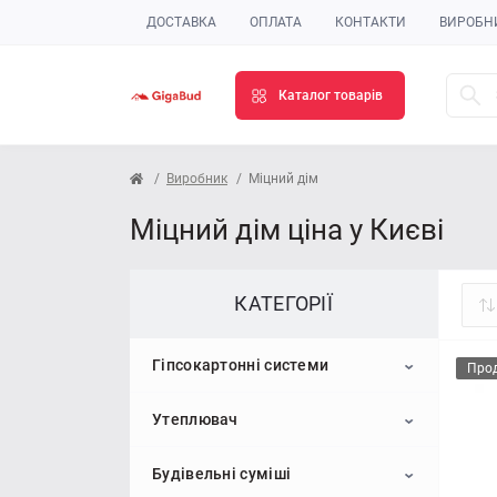
ДОСТАВКА
ОПЛАТА
КОНТАКТИ
ВИРОБН
Каталог товарів
Виробник
Міцний дім
Міцний дім ціна у Києві
КАТЕГОРІЇ
Гіпсокартонні системи
Про
Утеплювач
Гіпсокартон
Будівельні суміші
Профіль для гіпсокартону
Пінопласт
Стельовий гіпсокартон