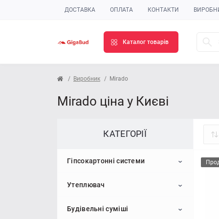
ДОСТАВКА
ОПЛАТА
КОНТАКТИ
ВИРОБН
Каталог товарів
Виробник
Mirado
Mirado ціна у Києві
КАТЕГОРІЇ
Гіпсокартонні системи
Про
Утеплювач
Гіпсокартон
Будівельні суміші
Профіль для гіпсокартону
Пінопласт
Стельовий гіпсокартон