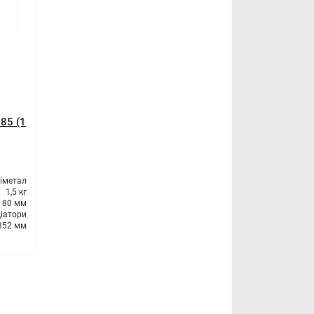
x85 (1
іметал
1,5 кг
80 мм
іатори
352 мм