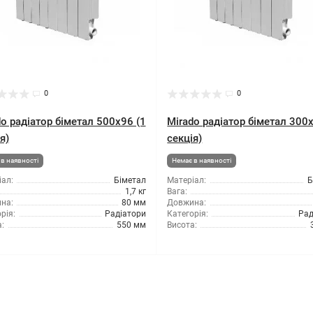
0
0
o радіатор біметал 500x96 (1
Mirado радіатор біметал 300
я)
секція)
в наявності
Немає в наявності
ал:
Біметал
Матеріал:
Б
1,7 кг
Вага:
на:
80 мм
Довжина:
рія:
Радіатори
Категорія:
Рад
:
550 мм
Висота: