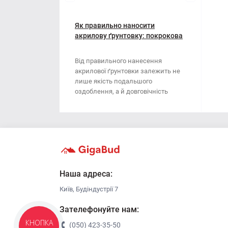
Мотузки
Віник
Наждачний папір
Як правильно наносити
Викрутка
акрилову ґрунтовку: покрокова
інструкція
Сітка абразивна
Граблі
Від правильного нанесення
акрилової ґрунтовки залежить не
Стрічка
Губки для шліфування
лише якість подальшого
оздоблення, а й довговічність
Хрестики для плитки
Зубило
поверхні. Ця стаття..
Кельма
Кліщі
Ключі
Наша адреса:
Київ, Будіндустрії 7
Коронки
Зателефонуйте нам:
Лопата
КНОПКА
(050) 423-35-50