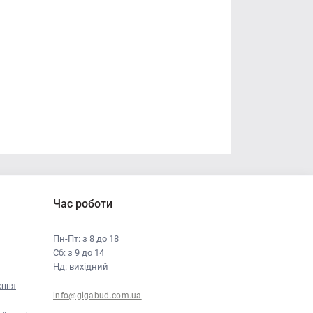
Час роботи
Пн-Пт: з 8 до 18
Сб: з 9 до 14
Нд: вихідний
ення
info@gigabud.com.ua