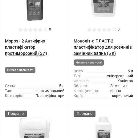
0
0
Мороз - 2 Антифриз
Моноліт-а ПЛАСТ-2
пластифікатор
пластифікатор для розчинів
протиморозний (5 л)
замінник вапна (5 л)
Немає в наявності
Немає в наявності
Об'єм:
5 л
Тип:
універсальний
Фасовка:
Каністра
Об'єм:
5 л
Область
Замінник
Тип:
протиморозний
застосування:
вапна
Категорія:
Пластифікатори
Колір:
коричневий
Продано
Продано