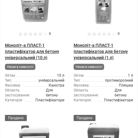
0
0
Моноліт-а ПЛАСТ-1
Моноліт-а ПЛАСТ-1
пластифікатор для бетону
пластифікатор для бетону
універсальний (10 л)
універсальний (1 л)
Немає в наявності
Немає в наявності
Об'єм:
10 л
Об'єм:
1 л
Тип:
універсальний
Тип:
протиморозний
Фасовка:
Каністра
Фасовка:
Пляшка
Область
Для
Область
Для
застосування:
бетону
застосування:
бетону
Категорія:
Пластифікатори
Категорія:
Пластифікатори
Продано
Продано