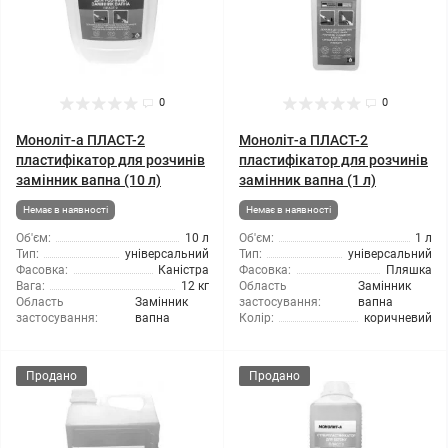
0
0
Моноліт-а ПЛАСТ-2
Моноліт-а ПЛАСТ-2
пластифікатор для розчинів
пластифікатор для розчинів
замінник вапна (10 л)
замінник вапна (1 л)
Немає в наявності
Немає в наявності
Об'єм:
10 л
Об'єм:
1 л
Тип:
універсальний
Тип:
універсальний
Фасовка:
Каністра
Фасовка:
Пляшка
Вага:
12 кг
Область
Замінник
Область
Замінник
застосування:
вапна
застосування:
вапна
Колір:
коричневий
Продано
Продано