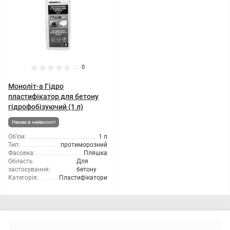
0
Моноліт-а Гідро
пластифікатор для бетону
гідрофобізуючий (1 л)
Немає в наявності
Об'єм:
1 л
Тип:
протиморозний
Фасовка:
Пляшка
Область
Для
застосування:
бетону
Категорія:
Пластифікатори