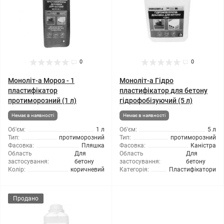
0
0
Моноліт-а Мороз - 1
Моноліт-а Гідро
пластифікатор
пластифікатор для бетону
протиморозний (1 л)
гідрофобізуючий (5 л)
Немає в наявності
Немає в наявності
Об'єм:
1 л
Об'єм:
5 л
Тип:
протиморозний
Тип:
протиморозний
Фасовка:
Пляшка
Фасовка:
Каністра
Область
Для
Область
Для
застосування:
бетону
застосування:
бетону
Колір:
коричневий
Категорія:
Пластифікатори
Продано