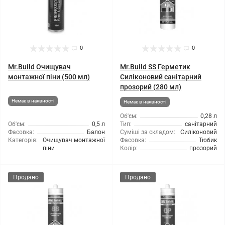
0
0
Mr.Build Очищувач
Mr.Build SS Герметик
монтажної піни (500 мл)
Силіконовий санітарний
прозорий (280 мл)
Немає в наявності
Немає в наявності
Об'єм:
0,28 л
Об'єм:
0,5 л
Тип:
санітарний
Фасовка:
Балон
Суміші за складом:
Силіконовий
Категорія:
Очищувач монтажної
Фасовка:
Тюбик
піни
Колір:
прозорий
Продано
Продано