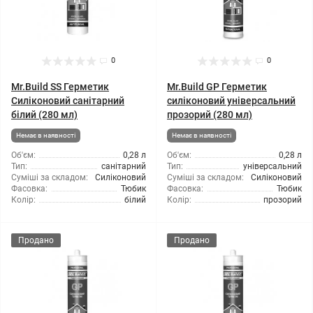
0
0
Mr.Build SS Герметик
Mr.Build GP Герметик
Силіконовий санітарний
силіконовий універсальний
білий (280 мл)
прозорий (280 мл)
Немає в наявності
Немає в наявності
Об'єм:
0,28 л
Об'єм:
0,28 л
Тип:
санітарний
Тип:
універсальний
Суміші за складом:
Силіконовий
Суміші за складом:
Силіконовий
Фасовка:
Тюбик
Фасовка:
Тюбик
Колір:
білий
Колір:
прозорий
Продано
Продано