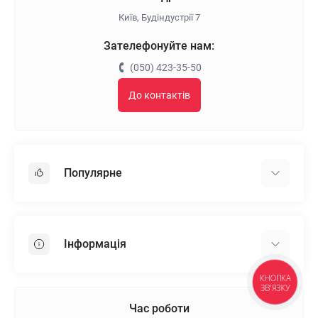
Київ, Будіндустрії 7
Зателефонуйте нам:
(050) 423-35-50
До контактів
Популярне
Гіпсокартон
OSB
Інформація
Пінопласт
Пінополістирол
КНОПКА
Доставка
ЗВ'ЯЗКУ
Мінеральна вата
Оплата
Час роботи
Клей для плитки