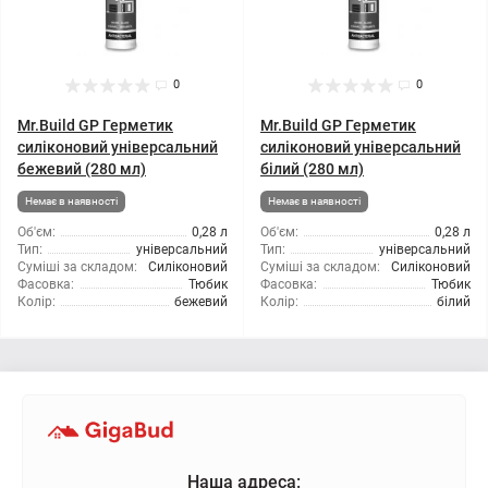
0
0
Mr.Build GP Герметик
Mr.Build GP Герметик
силіконовий універсальний
силіконовий універсальний
бежевий (280 мл)
білий (280 мл)
Немає в наявності
Немає в наявності
Об'єм:
0,28 л
Об'єм:
0,28 л
Тип:
універсальний
Тип:
універсальний
Суміші за складом:
Силіконовий
Суміші за складом:
Силіконовий
Фасовка:
Тюбик
Фасовка:
Тюбик
Колір:
бежевий
Колір:
білий
Наша адреса: