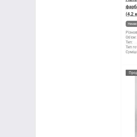
Правило будівельне
фарба
(4,2 
Рубанок
Немає 
Різнов
Секатори
Об'єм:
Тип:
Тип го
Сокира
Суміші
Стамеска
Про
Струбцина
Терка будівельна
Шпатель
Щітка по металу