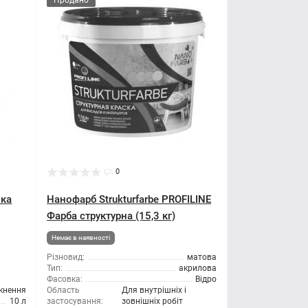
Продано
0
вка
Нанофарб Strukturfarbe PROFILINE
Фарба структурна (15,3 кг)
Немає в наявності
Різновид:
матова
Тип:
акрилова
Фасовка:
Відро
кнення
Область
Для внутрішніх і
10 л
застосування:
зовнішніх робіт