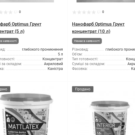
0
0
фарб Optimus Грунт
Нанофарб Optimus Грунт
нтрат (5 л)
концентрат (10 л)
в наявності
Немає в наявності
ид:
глибокого проникнення
Різновид:
глибокого прони
5 л
Об'єм:
товності:
Концентрат
Тип готовності:
Конц
 за складом:
Акриловий
Суміші за складом:
Акр
ка:
Каністра
Фасовка:
Ка
дано
Продано