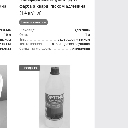
йна
фарба з кварц. піском адгезійна
(1,4 кг/1 л)
Немає в наявності
гезійна
Різновид:
адгезійна
10 л
Об'єм:
1 л
 піском
Тип:
з кварцовим піском
сування
Тип готовності:
Готова до застосування
иловий
Суміші за складом:
Акриловий
Продано