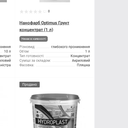
0
Нанофарб Optimus Грунт
концентрат (1 л)
Немає в наявності
кнення
Різновид:
глибокого проникнення
10 л
Об'єм:
1 л
ентрат
Тип готовності:
Концентрат
иловий
Суміші за складом:
Акриловий
ністра
Фасовка:
Пляшка
Продано