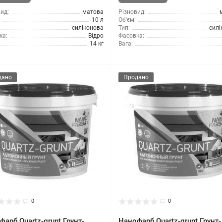
ид:
матова
Різновид:
10 л
Об'єм:
силіконова
Тип:
силі
ка:
Відро
Фасовка:
14 кг
Вага:
дано
Продано
0
0
арб Quartz-grunt Грунт-
Нанофарб Quartz-grunt Грунт-