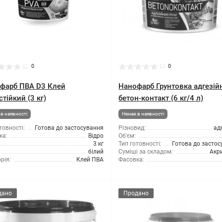
0
0
фарб ПВА D3 Клей
Нанофарб Грунтовка адгезій
тійкий (3 кг)
бетон-контакт (6 кг/4 л)
в наявності
Немає в наявності
товності:
Готова до застосування
Різновид:
ад
ка:
Відро
Об'єм:
3 кг
Тип готовності:
Готова до засто
білий
Суміші за складом:
Акр
рія:
Клей ПВА
Фасовка:
дано
Продано