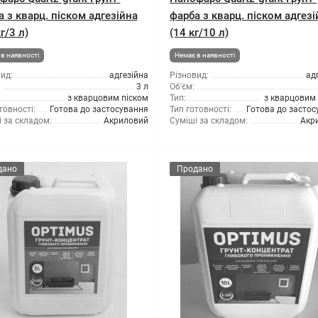
 з кварц. піском адгезійна
фарба з кварц. піском адгезі
кг/3 л)
(14 кг/10 л)
в наявності
Немає в наявності
ид:
адгезійна
Різновид:
ад
3 л
Об'єм:
з кварцовим піском
Тип:
з кварцовим
товності:
Готова до застосування
Тип готовності:
Готова до засто
 за складом:
Акриловий
Суміші за складом:
Акр
дано
Продано