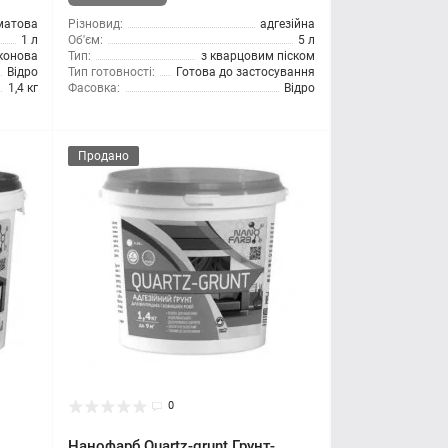
матова
Різновид:
адгезійна
1 л
Об'єм:
5 л
конова
Тип:
з кварцовим піском
Відро
Тип готовності:
Готова до застосування
1,4 кг
Фасовка:
Відро
Продано
0
Нанофарб Quartz-grunt Грунт-