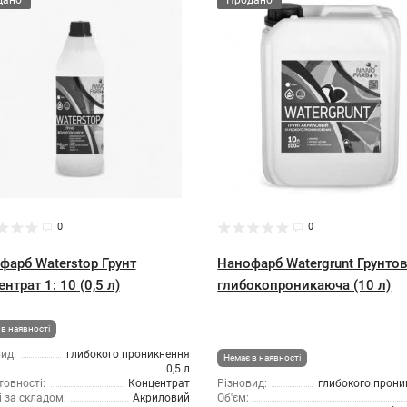
дано
Продано
0
0
фарб Waterstop Грунт
Нанофарб Watergrunt Грунто
нтрат 1: 10 (0,5 л)
глибокопроникаюча (10 л)
в наявності
ид:
глибокого проникнення
Немає в наявності
0,5 л
товності:
Концентрат
Різновид:
глибокого прони
 за складом:
Акриловий
Об'єм: