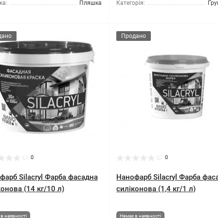
ка:
Пляшка
Категорія:
Ґру
дано
Продано
0
0
фарб Silacryl Фарба фасадна
Нанофарб Silacryl Фарба фас
онова (14 кг/10 л)
силіконова (1,4 кг/1 л)
в наявності
Немає в наявності