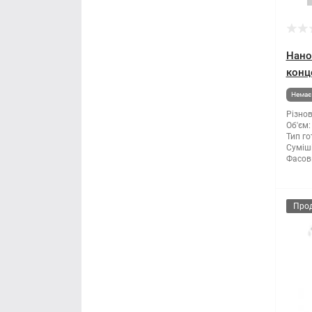
Нано
конце
Немає 
Різнов
Об'єм:
Тип го
Суміші
Фасов
Про