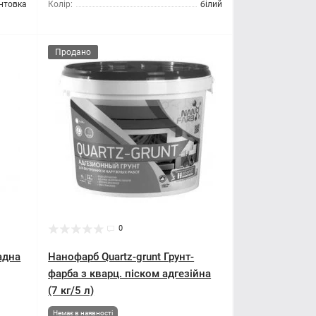
нтовка
Колір:
білий
Продано
0
адна
Нанофарб Quartz-grunt Грунт-
фарба з кварц. піском адгезійна
(7 кг/5 л)
Немає в наявності