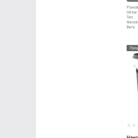
Різнов
Мітла
Об'єм:
Тип:
Фасов
Молоток
Вага:
Монтажні пістолети
Про
Ніж і леза
Напилки
Ножиці по металу
Обценьки
Пили і ножівки
Плоскогубці
Наноф