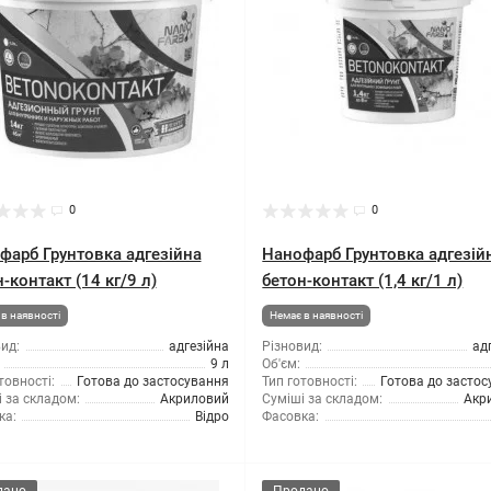
0
0
фарб Грунтовка адгезійна
Нанофарб Грунтовка адгезій
-контакт (14 кг/9 л)
бетон-контакт (1,4 кг/1 л)
в наявності
Немає в наявності
ид:
адгезійна
Різновид:
ад
9 л
Об'єм:
товності:
Готова до застосування
Тип готовності:
Готова до засто
 за складом:
Акриловий
Суміші за складом:
Акр
ка:
Відро
Фасовка: