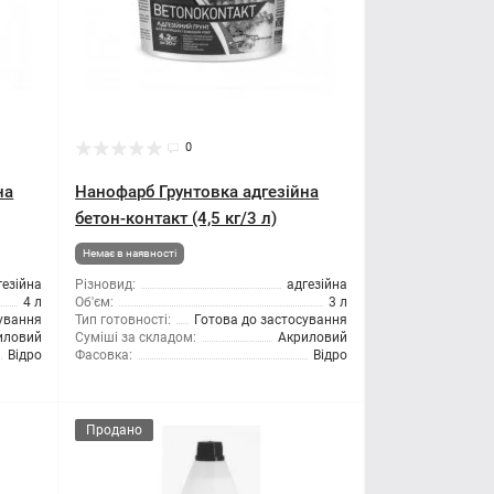
0
на
Нанофарб Грунтовка адгезійна
бетон-контакт (4,5 кг/3 л)
Немає в наявності
гезійна
Різновид:
адгезійна
4 л
Об'єм:
3 л
сування
Тип готовності:
Готова до застосування
иловий
Суміші за складом:
Акриловий
Відро
Фасовка:
Відро
Продано