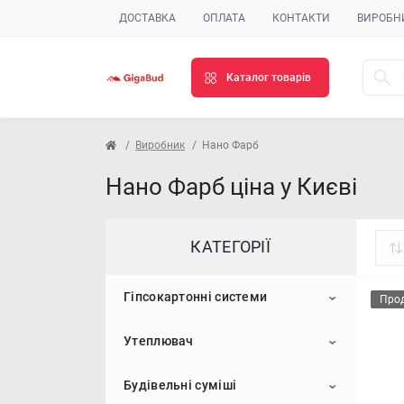
ДОСТАВКА
ОПЛАТА
КОНТАКТИ
ВИРОБН
Каталог товарів
Виробник
Нано Фарб
Нано Фарб ціна у Києві
КАТЕГОРІЇ
Гіпсокартонні системи
Про
Утеплювач
Гіпсокартон
Будівельні суміші
Профіль для гіпсокартону
Пінопласт
Стельовий гіпсокартон