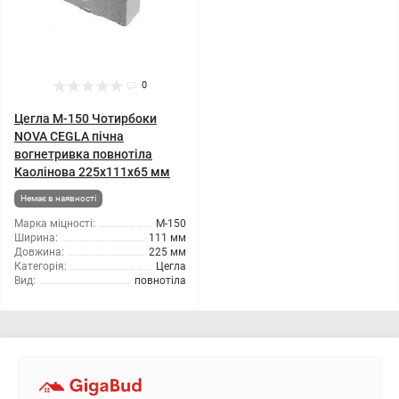
0
Цегла М-150 Чотирбоки
NOVA CEGLA пічна
вогнетривка повнотіла
Каолінова 225х111х65 мм
Немає в наявності
Марка міцності:
М-150
Ширина:
111 мм
Довжина:
225 мм
Категорія:
Цегла
Вид:
повнотіла