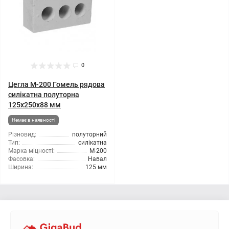
0
Цегла М-200 Гомель рядова
силікатна полуторна
125х250х88 мм
Немає в наявності
Різновид:
полуторний
Тип:
силікатна
Марка міцності:
М-200
Фасовка:
Навал
Ширина:
125 мм