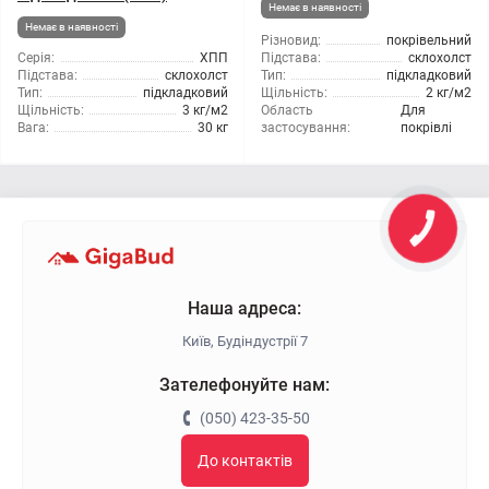
Немає в наявності
Немає в наявності
Різновид:
покрівельний
Серія:
ХПП
Підстава:
склохолст
Підстава:
склохолст
Тип:
підкладковий
Тип:
підкладковий
Щільність:
2 кг/м2
Щільність:
3 кг/м2
Область
Для
Вага:
30 кг
застосування:
покрівлі
Наша адреса:
Київ, Будіндустрії 7
Зателефонуйте нам:
(050) 423-35-50
До контактів