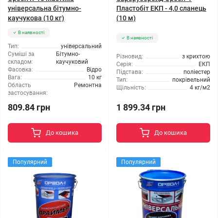
універсальна бітумно-
Пластобіт ЕКП - 4,0 сланець
каучукова (10 кг)
(10 м)
В наявності
В наявності
Тип:
універсальний
Суміші за
Бітумно-
Різновид:
з крихтою
складом:
каучуковий
Серія:
ЕКП
Фасовка:
Відро
Підстава:
поліестер
Вага:
10 кг
Тип:
покрівельний
Область
Ремонтна
Щільність:
4 кг/м2
застосування:
1 899.34 грн
809.84 грн
До кошика
До кошика
Популярний
Популярний