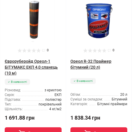
0
0
Євроруберойд Ореол-1
Ореол R-32 Праймер
БІТУМАКС ЕКП 4,0 сланець
бітумний (20 л)
(10 м)
В наявності
В наявності
Різновид:
з крихтою
Об'єм:
20 л
Серія:
ЕКП
Суміші за складом:
Бітумний
Підстава:
поліестер
Категорія:
Бітумні праймери
Тип:
покрівельний
Щільність:
4 кг/м2
1 838.34 грн
1 691.88 грн