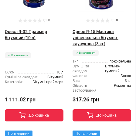
0
0
Ореол R-32 Праймер
Ореол R-15 Мастика
бітумний (10 л)
універсальна бітумно-
каучукова (3 кг)
В наявності
В наявності
Тип:
покрівельна
Суміші за
Бітумно-
складом:
гумовий
Об'єм:
10 л
Фасовка:
Банка
Суміші за складом:
Бітумний
Вага:
3 кг
Категорія:
Бітумні праймери
Область
Ремонтна
застосування:
1 111.02 грн
317.26 грн
До кошика
До кошика
Популярний
Популярний