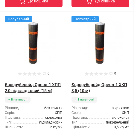
До кошика
До кошика
Популярний
Популярний
0
0
Євроруберойд Ореол-1 ХПП
Євроруберойд Ореол-1 ХКП
2,0 підкладковий (15 м)
3,5 (10 м)
В наявності
В наявності
Різновид:
без крихти
Різновид:
з крихтою
Серія:
ХПП
Серія:
ХКП
Підстава:
склохолст
Підстава:
склохолст
Тип:
підкладковий
Тип:
покрівельний
Щільність:
2 кг/м2
Щільність:
3,5 кг/м2