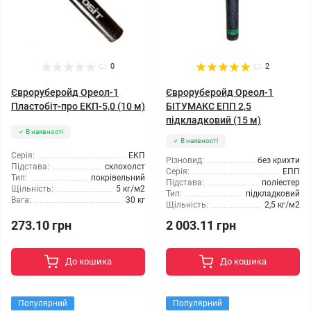
0
2
Євроруберойд Ореол-1
Євроруберойд Ореол-1
Пластобіт-про ЕКП-5,0 (10 м)
БІТУМАКС ЕПП 2,5
підкладковий (15 м)
В наявності
В наявності
Серія:
ЕКП
Різновид:
без крихти
Підстава:
склохолст
Серія:
ЕПП
Тип:
покрівельний
Підстава:
поліестер
Щільність:
5 кг/м2
Тип:
підкладковий
Вага:
30 кг
Щільність:
2,5 кг/м2
273.10 грн
2 003.11 грн
До кошика
До кошика
Популярний
Популярний