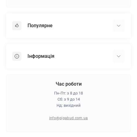
Популярне
Гіпсокартон
OSB
Інформація
Пінопласт
Пінополістирол
Доставка
Мінеральна вата
Оплата
Час роботи
Клей для плитки
Контакти
Пн-Пт: з 8 до 18
Гарантія та повернення
Сб: з 9 до 14
Нд: вихідний
Про магазин
Політика конфіденційності
info@gigabud.com.ua
Відгуки
Блог