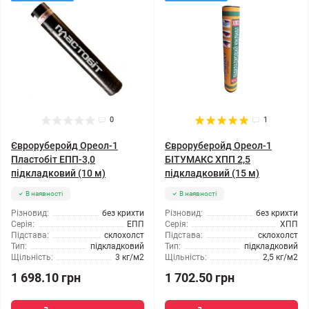
0
1
Євроруберойд Ореол-1
Євроруберойд Ореол-1
Пластобіт ЕПП-3,0
БІТУМАКС ХПП 2,5
підкладковий (10 м)
підкладковий (15 м)
В наявності
В наявності
Різновид:
без крихти
Різновид:
без крихти
Серія:
ЕПП
Серія:
ХПП
Підстава:
склохолст
Підстава:
склохолст
Тип:
підкладковий
Тип:
підкладковий
Щільність:
3 кг/м2
Щільність:
2,5 кг/м2
1 698.10 грн
1 702.50 грн