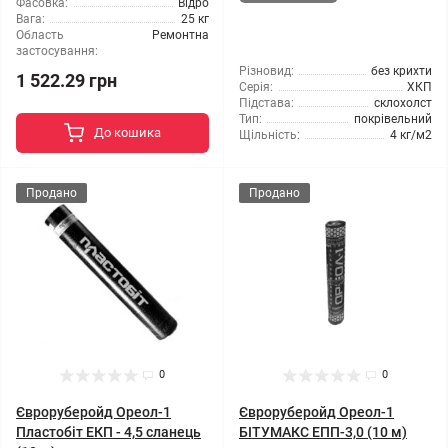
Фасовка:
Відро
Вага:
25 кг
Область
Ремонтна
застосування:
Різновид:
без крихти
1 522.29 грн
Серія:
ХКП
Підстава:
склохолст
Тип:
покрівельний
До кошика
Щільність:
4 кг/м2
Продано
Продано
0
0
Євроруберойд Ореол-1
Євроруберойд Ореол-1
Пластобіт ЕКП - 4,5 сланець
БІТУМАКС ЕПП-3,0 (10 м)