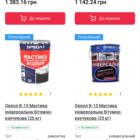
1 383.16 грн
1 142.24 грн
До кошика
До кошика
Популярний
Популярний
1
1
Ореол R-15 Мастика
Ореол R-15 Мастика
універсальна бітумно-
універсальна бітумно-
каучукова (20 кг)
каучукова (25 кг)
В наявності
В наявності
Тип:
ремонтна
Тип:
універсальний