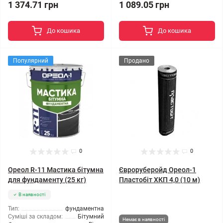
1 374.71 грн
1 089.05 грн
До кошика
До кошика
Популярний
Продано
0
0
Ореол R-11 Мастика бітумна
Євроруберойд Ореол-1
для фундаменту (25 кг)
Пластобіт ХКП 4,0 (10 м)
В наявності
Тип:
фундаментна
Суміші за складом:
Бітумний
Немає в наявності