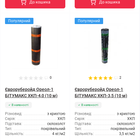
До кошика
До кошика
Популярний
Популярний
0
2
Євроруберойд Ореол-1
Євроруберойд Ореол-1
БІТУМАКС ХКП-4,0 (10 м)
БІТУМАКС ХКП-3,5 (10 м)
В наявності
В наявності
Різновид:
з крихтою
Різновид:
з крихтою
Серія:
ХКП
Серія:
ХКП
Підстава:
склохолст
Підстава:
склохолст
Тип:
покрівельний
Тип:
покрівельний
Щільність:
4 кг/м2
Щільність:
3,5 кг/м2