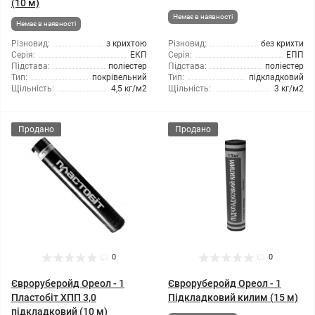
(10 м)
Немає в наявності
Немає в наявності
Різновид:
з крихтою
Різновид:
без крихти
Серія:
ЕКП
Серія:
ЕПП
Підстава:
поліестер
Підстава:
поліестер
Тип:
покрівельний
Тип:
підкладковий
Щільність:
4,5 кг/м2
Щільність:
3 кг/м2
Продано
Продано
0
0
Євроруберойд Ореол - 1
Євроруберойд Ореол - 1
Пластобіт ХПП 3,0
Підкладковий килим (15 м)
підкладковий (10 м)