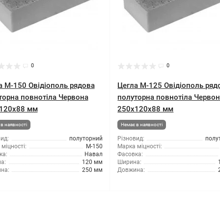
0
0
а М-150 Овідіополь рядова
Цегла М-125 Овідіополь ряд
торна повнотіла Червона
полуторна повнотіла Черво
120х88 мм
250х120х88 мм
в наявності
Немає в наявності
ид:
полуторний
Різновид:
полу
міцності:
М-150
Марка міцності:
ка:
Навал
Фасовка:
а:
120 мм
Ширина:
на:
250 мм
Довжина: