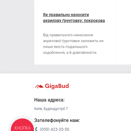
Мотузки
Віник
Наждачний папір
Як правильно наносити
Викрутка
акрилову ґрунтовку: покрокова
інструкція
Сітка абразивна
Граблі
Від правильного нанесення
акрилової ґрунтовки залежить не
Стрічка
Губки для шліфування
лише якість подальшого
оздоблення, а й довговічність
Хрестики для плитки
Зубило
поверхні. Ця стаття..
Кельма
Кліщі
Ключі
Наша адреса:
Київ, Будіндустрії 7
Коронки
Зателефонуйте нам:
Лопата
(050) 423-35-50
КНОПКА