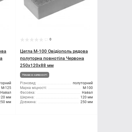
0
ова
Цегла М-100 Овідіополь рядова
на
полуторна повнотіла Червона
250х120х88 мм
Немає в наявності
торний
Різновид:
полуторний
М-125
Марка міцності:
М-100
Навал
Фасовка:
Навал
120 мм
Ширина:
120 мм
250 мм
Довжина:
250 мм