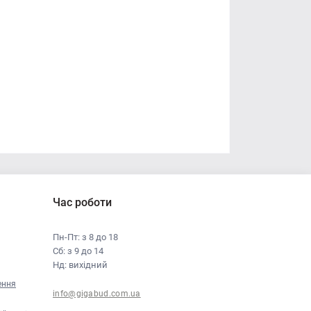
Час роботи
Пн-Пт: з 8 до 18
Сб: з 9 до 14
Нд: вихідний
ення
info@gigabud.com.ua