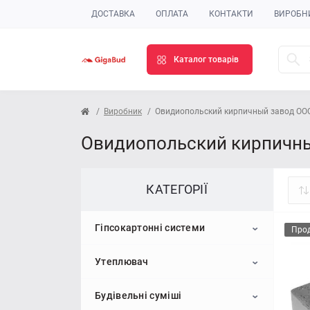
ДОСТАВКА
ОПЛАТА
КОНТАКТИ
ВИРОБН
Каталог товарів
Виробник
Овидиопольский кирпичный завод ОО
Овидиопольский кирпичный
КАТЕГОРІЇ
Гіпсокартонні системи
Про
Утеплювач
Гіпсокартон
Будівельні суміші
Профіль для гіпсокартону
Пінопласт
Стельовий гіпсокартон