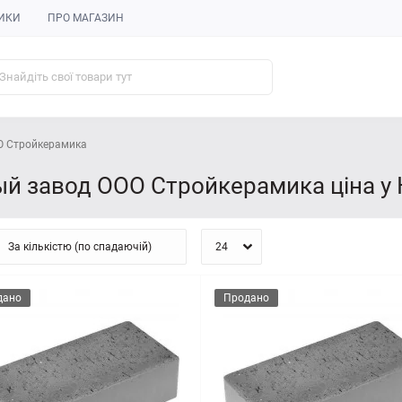
ИКИ
ПРО МАГАЗИН
О Стройкерамика
 завод ООО Стройкерамика ціна у 
дано
Продано