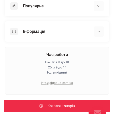
Популярне
Гіпсокартон
OSB
Інформація
Пінопласт
Пінополістирол
Доставка
Мінеральна вата
Оплата
Час роботи
Клей для плитки
Контакти
Пн-Пт: з 8 до 18
Гарантія та повернення
Сб: з 9 до 14
Нд: вихідний
Про магазин
Політика конфіденційності
info@gigabud.com.ua
Відгуки
Блог
Карта сайту
Каталог товарів
Виробники