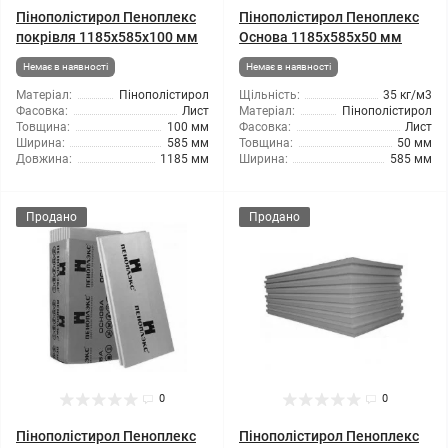
Пінополістирол Пеноплекс
Пінополістирол Пеноплекс
покрівля 1185x585x100 мм
Основа 1185x585x50 мм
Немає в наявності
Немає в наявності
Матеріал:
Пінополістирол
Щільність:
35 кг/м3
Фасовка:
Лист
Матеріал:
Пінополістирол
Товщина:
100 мм
Фасовка:
Лист
Ширина:
585 мм
Товщина:
50 мм
Довжина:
1185 мм
Ширина:
585 мм
Продано
Продано
0
0
Пінополістирол Пеноплекс
Пінополістирол Пеноплекс