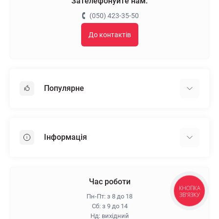
Зателефонуйте нам:
(050) 423-35-50
До контактів
Популярне
Гіпсокартон
OSB
Інформація
Пінопласт
Пінополістирол
Доставка
Мінеральна вата
Оплата
Час роботи
Клей для плитки
КНОПКА
Контакти
ЗВ'ЯЗКУ
Пн-Пт: з 8 до 18
Гарантія та повернення
Сб: з 9 до 14
Нд: вихідний
Про магазин