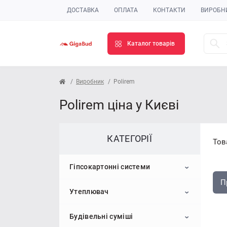
ДОСТАВКА
ОПЛАТА
КОНТАКТИ
ВИРОБН
Каталог товарів
Виробник
Polirem
Polirem ціна у Києві
КАТЕГОРІЇ
Тов
Гіпсокартонні системи
П
Утеплювач
Гіпсокартон
Будівельні суміші
Профіль для гіпсокартону
Пінопласт
Стельовий гіпсокартон