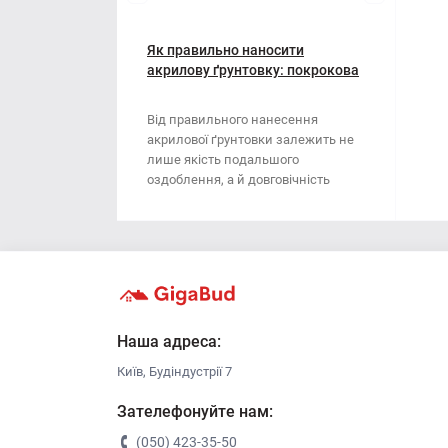
Мотузки
Віник
Наждачний папір
Як правильно наносити
Викрутка
акрилову ґрунтовку: покрокова
інструкція
Сітка абразивна
Граблі
Від правильного нанесення
акрилової ґрунтовки залежить не
Стрічка
Губки для шліфування
лише якість подальшого
оздоблення, а й довговічність
Хрестики для плитки
Зубило
поверхні. Ця стаття..
Кельма
Кліщі
Ключі
Наша адреса:
Київ, Будіндустрії 7
Коронки
Зателефонуйте нам:
Лопата
(050) 423-35-50