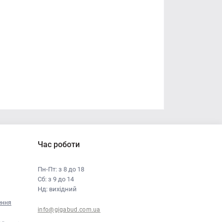
Час роботи
Пн-Пт: з 8 до 18
Сб: з 9 до 14
Нд: вихідний
ення
info@gigabud.com.ua