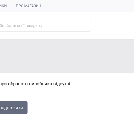
ИКИ
ПРО МАГАЗИН
ари обраного виробника відсутні
родовжити