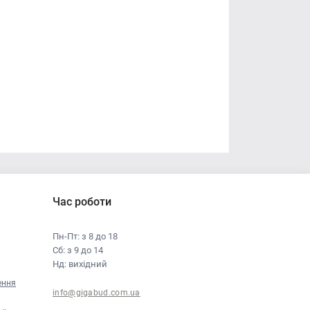
Час роботи
Пн-Пт: з 8 до 18
Сб: з 9 до 14
Нд: вихідний
ення
info@gigabud.com.ua