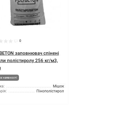
0
BETON заповнювач спінені
ули полістиролу 256 кг/м3,
л
в наявності
ка:
Мішок
рія:
Пінополістирол