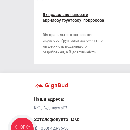
Мотузки
Віник
Наждачний папір
Як правильно наносити
Викрутка
акрилову ґрунтовку: покрокова
інструкція
Сітка абразивна
Граблі
Від правильного нанесення
акрилової ґрунтовки залежить не
Стрічка
Губки для шліфування
лише якість подальшого
оздоблення, а й довговічність
Хрестики для плитки
Зубило
поверхні. Ця стаття..
Кельма
Кліщі
Ключі
Наша адреса:
Київ, Будіндустрії 7
Коронки
Зателефонуйте нам:
Лопата
(050) 423-35-50
КНОПКА