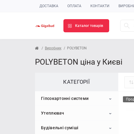
ДОСТАВКА
ОПЛАТА
КОНТАКТИ
ВИРОБН
Каталог товарів
Виробник
POLYBETON
POLYBETON ціна у Києві
КАТЕГОРІЇ
Гіпсокартонні системи
Про
Утеплювач
Гіпсокартон
Будівельні суміші
Профіль для гіпсокартону
Пінопласт
Стельовий гіпсокартон