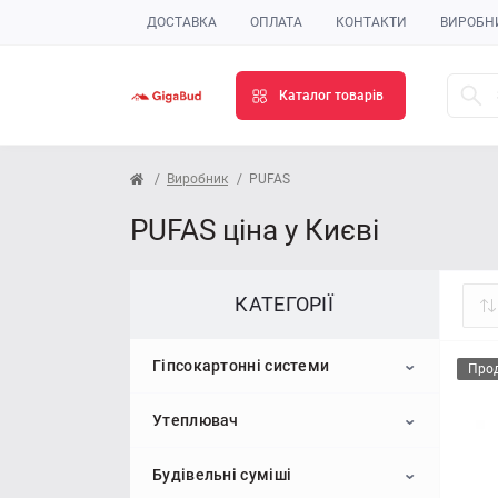
ДОСТАВКА
ОПЛАТА
КОНТАКТИ
ВИРОБН
Каталог товарів
Виробник
PUFAS
PUFAS ціна у Києві
КАТЕГОРІЇ
Гіпсокартонні системи
Про
Утеплювач
Гіпсокартон
Будівельні суміші
Профіль для гіпсокартону
Пінопласт
Стельовий гіпсокартон