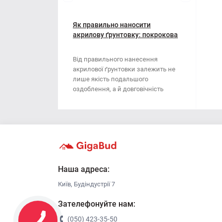
Мотузки
Віник
Наждачний папір
Як правильно наносити
Викрутка
акрилову ґрунтовку: покрокова
інструкція
Сітка абразивна
Граблі
Від правильного нанесення
акрилової ґрунтовки залежить не
Стрічка
Губки для шліфування
лише якість подальшого
оздоблення, а й довговічність
Хрестики для плитки
Зубило
поверхні. Ця стаття..
Кельма
Кліщі
Ключі
Наша адреса:
Київ, Будіндустрії 7
Коронки
Зателефонуйте нам:
Лопата
(050) 423-35-50