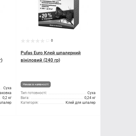
0
Pufas Euro Клей шпалерний
г)
вініловий (240 гр)
Немає в наявності
Суха
аковка
Тип готовності:
Суха
0,2 кг
Вага:
0,24 кг
шпалер
Категорія:
Клей для шпалер