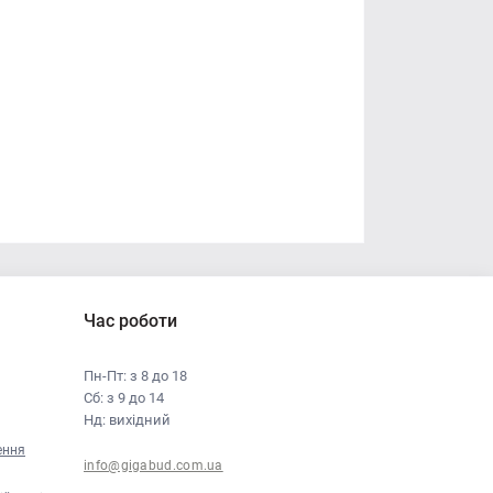
Час роботи
Пн-Пт: з 8 до 18
Сб: з 9 до 14
Нд: вихідний
ення
info@gigabud.com.ua