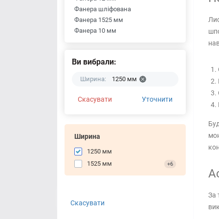
Фанера шліфована
Лис
Фанера 1525 мм
Фанера 10 мм
шпо
на
Ви вибрали:
Ширина:
1250 мм
Скасувати
Уточнити
Буд
мон
Ширина
кон
1250 мм
1525 мм
+6
А
За 
Скасувати
вик