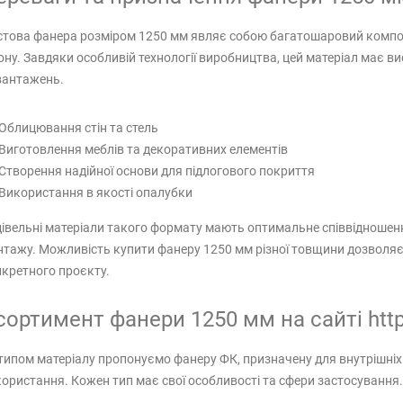
това фанера розміром 1250 мм являє собою багатошаровий композ
ну. Завдяки особливій технології виробництва, цей матеріал має висо
вантажень.
Облицювання стін та стель
Виготовлення меблів та декоративних елементів
Створення надійної основи для підлогового покриття
Використання в якості опалубки
івельні матеріали такого формату мають оптимальне співвідношенн
тажу. Можливість купити фанеру 1250 мм різної товщини дозволяє
кретного проєкту.
сортимент фанери 1250 мм на сайті http
типом матеріалу пропонуємо фанеру ФК, призначену для внутрішніх 
ористання. Кожен тип має свої особливості та сфери застосування.