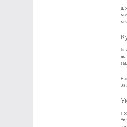
Щод
має
ме
К
Інт
доп
за
Наш
Зам
У
Про
Укр
зам