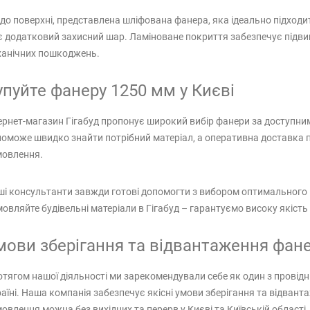
о поверхні, представлена шліфована фанера, яка ідеально підходи
 додатковий захисний шар. Ламіноване покриття забезпечує підвище
ханічних пошкоджень.
упуйте фанеру 1250 мм у Києві
ернет-магазин Гігабуд пропонує широкий вибір фанери за доступним
оможе швидко знайти потрібний матеріал, а оперативна доставка 
мовлення.
і консультанти завжди готові допомогти з вибором оптимального 
овляйте будівельні матеріали в Гігабуд – гарантуємо високу якість 
мови зберігання та відвантаження фан
тягом нашої діяльності ми зарекомендували себе як один з провідн
аїні. Наша компанія забезпечує якісні умови зберігання та відва
овлення можна без вихідних та перерв у Києві та Київській області,