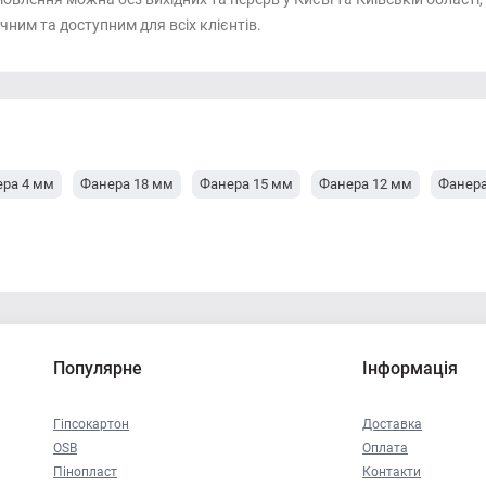
чним та доступним для всіх клієнтів.
ра 4 мм
Фанера 18 мм
Фанера 15 мм
Фанера 12 мм
Фанера
Популярне
Інформація
Гіпсокартон
Доставка
OSB
Оплата
Пінопласт
Контакти