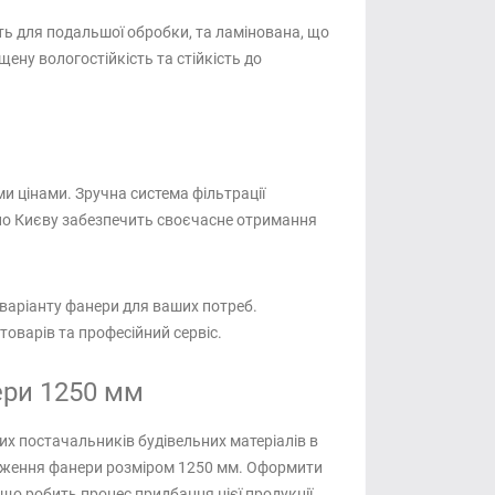
ть для подальшої обробки, та ламінована, що
ну вологостійкість та стійкість до
и цінами. Зручна система фільтрації
по Києву забезпечить своєчасне отримання
варіанту фанери для ваших потреб.
товарів та професійний сервіс.
ери 1250 мм
их постачальників будівельних матеріалів в
нтаження фанери розміром 1250 мм. Оформити
 що робить процес придбання цієї продукції