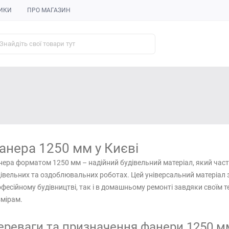
ИКИ
ПРО МАГАЗИН
анера 1250 мм у Києві
ера форматом 1250 мм – надійний будівельний матеріал, який част
івельних та оздоблювальних роботах. Цей універсальний матеріал 
фесійному будівництві, так і в домашньому ремонті завдяки своїм 
мірам.
ереваги та призначення фанери 1250 мм