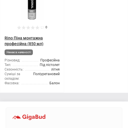
0
Rino Піна монтажна
професійна (850 мл)
Немає в наявності
Різновид:
Професійна
Тип:
Під пістолет
Сезонність:
літня
Суміші за
Поліуретановий
складом:
Фасовка:
Балон