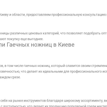
Киеву и области, предоставляем профессиональную консультацию 
жницы различных ценовых категорий, что позволяет подобрать оп
лают покупку еще выгоднее.
и Гаечных ножниц в Киеве
ов, в том числе гаечных ножниц, который славится своим стремлен
говечностью, что делает их идеальными для профессионального и
аждом срезе.
л себя на рынке инструментов благодаря широкому ассортименту,
 с доступностью, что делает их продукцию популярной среди масте