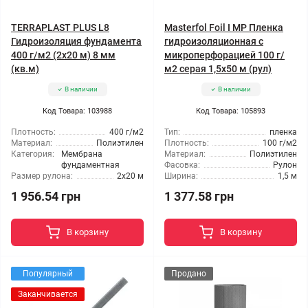
TERRAPLAST PLUS L8
Masterfol Foil I MP Пленка
Гидроизоляция фундамента
гидроизоляционная с
400 г/м2 (2x20 м) 8 мм
микроперфорацией 100 г/
(кв.м)
м2 серая 1,5x50 м (рул)
В наличии
В наличии
Код Товара: 103988
Код Товара: 105893
Плотность:
400 г/м2
Тип:
пленка
Материал:
Полиэтилен
Плотность:
100 г/м2
Категория:
Мембрана
Материал:
Полиэтилен
фундаментная
Фасовка:
Рулон
Размер рулона:
2x20 м
Ширина:
1,5 м
1 956.54 грн
1 377.58 грн
В корзину
В корзину
Популярный
Продано
Заканчивается