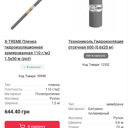
X-TREME Пленка
Технониколь Гидроизоляция
гидроизоляционная
отсечная 600 (0,6x20 м)
армированная 110 г/м2
Нет в наличии
1,5x50 м (рул)
Код Товара: 12332
В наличии
Код Товара: 59998
Тип:
пленка
Плотность:
110 г/м2
Материал:
Полипропилен
Фасовка:
Рулон
Ширина:
1,5 м
Тип:
мембрана
Материал:
Битумно-
644.40 грн
полимерный
Фасовка:
Рулон
Ширина:
0,6 м
В корзину
Длина:
20 м