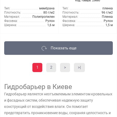
Код Товара: 25680
Тип:
мембрана
Тип:
пленка
Плотность:
80 г/м2
Плотность:
96 г/м2
Материал:
Полипропилен
Материал:
Пленка
Фасовка:
Рулон
Фасовка:
Рулон
Ширина:
1,6 м
Ширина:
1,5 м
Показать еще
1
2
>
>|
Гидробарьер в Киеве
Гидробарьер является неотъемлемым элементом кровельных
и фасадных систем, обеспечивая надежную защиту
конструкций от воздействия влаги. Он помогает
предотвратить проникновение воды, сохраняя целостность и