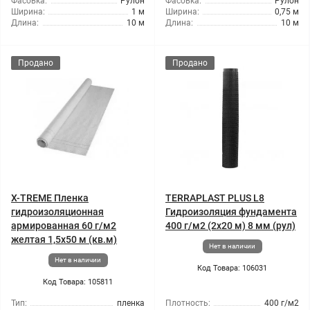
Фасовка:
Рулон
Фасовка:
Рулон
Ширина:
1 м
Ширина:
0,75 м
Длина:
10 м
Длина:
10 м
Продано
Продано
X-TREME Пленка
TERRAPLAST PLUS L8
гидроизоляционная
Гидроизоляция фундамента
армированная 60 г/м2
400 г/м2 (2x20 м) 8 мм (рул)
желтая 1,5x50 м (кв.м)
Нет в наличии
Нет в наличии
Код Товара: 106031
Код Товара: 105811
Тип:
пленка
Плотность:
400 г/м2