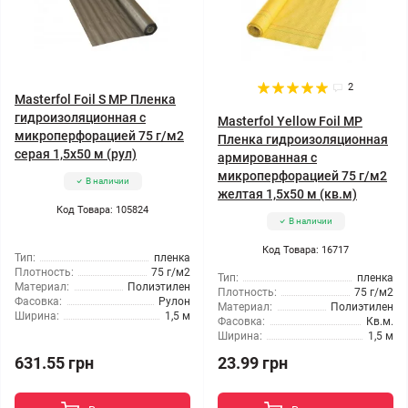
2
Masterfol Foil S MP Пленка
гидроизоляционная с
Masterfol Yellow Foil MP
микроперфорацией 75 г/м2
Пленка гидроизоляционная
серая 1,5x50 м (рул)
армированная с
микроперфорацией 75 г/м2
В наличии
желтая 1,5x50 м (кв.м)
Код Товара: 105824
В наличии
Код Товара: 16717
Тип:
пленка
Плотность:
75 г/м2
Тип:
пленка
Материал:
Полиэтилен
Плотность:
75 г/м2
Фасовка:
Рулон
Материал:
Полиэтилен
Ширина:
1,5 м
Фасовка:
Кв.м.
Ширина:
1,5 м
631.55 грн
23.99 грн