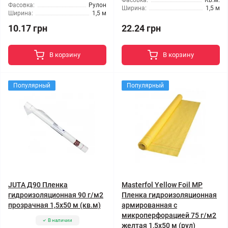
Фасовка:
Кв.м.
Фасовка:
Рулон
Ширина:
1,5 м
Ширина:
1,5 м
10.17 грн
22.24 грн
В корзину
В корзину
Популярный
Популярный
JUTA Д90 Пленка
Masterfol Yellow Foil MP
гидроизоляционная 90 г/м2
Пленка гидроизоляционная
прозрачная 1,5x50 м (кв.м)
армированная с
микроперфорацией 75 г/м2
В наличии
желтая 1,5x50 м (рул)